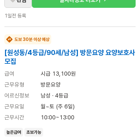
1일전
등록
도보 30분 이상 예상
[원성동/4등급/90세/남성] 방문요양 요양보호사
모집
급여
시급 13,100원
근무유형
방문요양
어르신정보
남성 · 4등급
근무요일
월~토 (주 6일)
근무시간
10:00~13:00
높은급여
초보가능