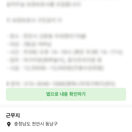
섬겨주실 요양보호사를 모집합니다!
♡ 요양보호사 구인공지 ♡
- 장소 : 천안시 신방동 두레현대1차@
- 대상 : 3등급 아버님
- 시간 : 주5회/ 오후 14~16시 (혹은 주3회 14~17시)
- 업무 : 여가지원(화투놀이), 음식조리지원 등
- 시급 : 12,500원~13,000원(각종수당포함)
# 문의 : 010-3046-1998(행복나무재가복지센터)
앱으로 내용 확인하기
근무지
충청남도 천안시 동남구