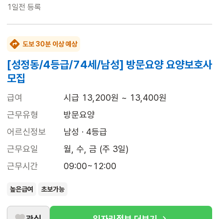
1일전
등록
도보 30분 이상 예상
[성정동/4등급/74세/남성] 방문요양 요양보호사
모집
급여
시급 13,200원 ~ 13,400원
근무유형
방문요양
어르신정보
남성 · 4등급
근무요일
월, 수, 금 (주 3일)
근무시간
09:00~12:00
높은급여
초보가능
관심
일자리정보 더보기