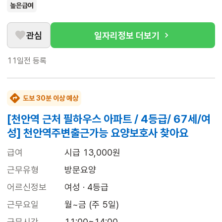
높은급여
관심
일자리정보 더보기
11일전
등록
도보 30분 이상 예상
[천안역 근처 필하우스 아파트 / 4등급/ 67세/여
성] 천안역주변출근가능 요양보호사 찾아요
급여
시급 13,000원
근무유형
방문요양
어르신정보
여성 · 4등급
근무요일
월~금 (주 5일)
근무시간
11:00~14:00