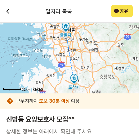
일자리 목록
공유
32km
32km
32km
32km
32km
32km
32km
32km
근무지까지
도보 30분 이상
예상
신방동 요양보호사 모집^^
상세한 정보는 아래에서 확인해 주세요