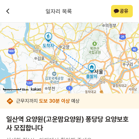
일자리 목록
공유
8km
8km
8km
8km
8km
8km
8km
8km
근무지까지
도보 30분 이상
예상
일산역 요양원(고운맘요양원) 퐁당당 요양보호
사 모집합니다