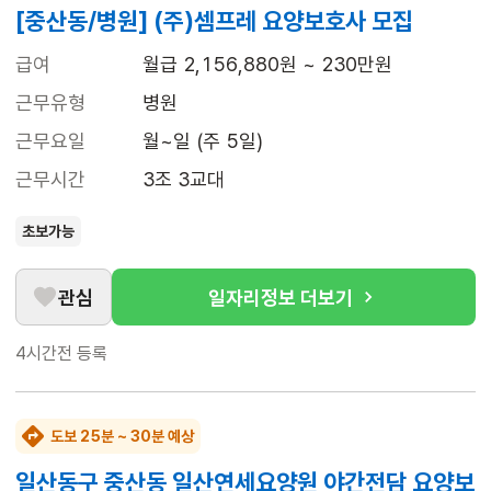
[중산동/병원] (주)셈프레 요양보호사 모집
급여
월급 2,156,880원 ~ 230만원
근무유형
병원
근무요일
월~일 (주 5일)
근무시간
3조 3교대
초보가능
관심
일자리정보 더보기
4시간전
등록
도보 25분 ~ 30분 예상
일산동구 중산동 일산연세요양원 야간전담 요양보