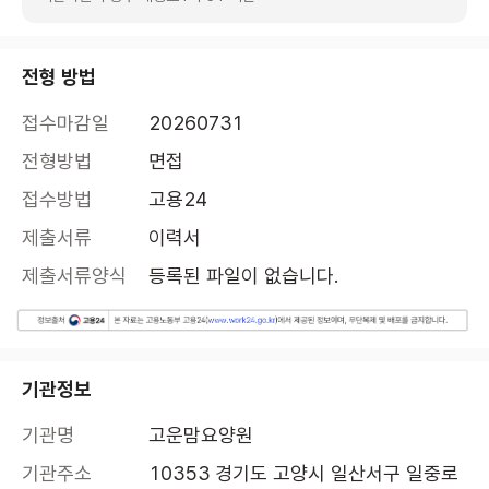
전형 방법
접수마감일
20260731
전형방법
면접
접수방법
고용24
제출서류
이력서
제출서류양식
등록된 파일이 없습니다.
기관정보
기관명
고운맘요양원
기관주소
10353 경기도 고양시 일산서구 일중로 