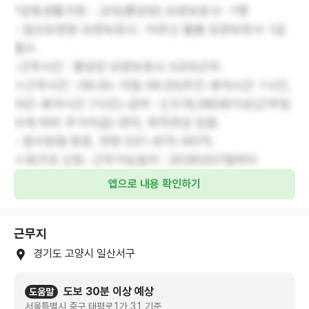
*공동생활가정 - 교대(퐁당당) 요양보호사 -1명
- 일산요양원 요양보호사 : 어르신 돌봄 요양보호사 1급
필수.
-근무시간 : 퐁당당 요양보호사 3교대근무.
ㅇ근무시간 : 09:20~익일 09:20(주간-휴게시간 1시간,
야간-휴게시간 7시간)-급여 : 2,518,080원이상(근무일
수에 따라 추가지급)-연차, 퇴직연금 있음.
- 접수방법 방문, 전화 031-975-0075.
ㅇ워크넷 신청- 근무가능일자 : 2026년07월부터
앱으로 내용 확인하기
근무지
경기도 고양시 일산서구
도보 30분 이상 예상
도움말
서울특별시 중구 태평로1가 31 기준