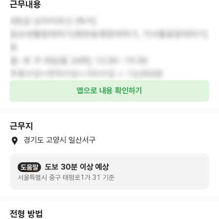
근무내용
4등급 남자어르신 (독거)
일상생활함께하기(병원동행함께하기, 가사활동함께하기)
등
월~토 주 6일(월 24회) 12:30~15:30
주휴수당+연차수당+기타수당 = 13,000원
앱으로 내용 확인하기
근무지
경기도 고양시 일산서구
도보 30분 이상 예상
도움말
서울특별시 중구 태평로1가 31 기준
전형 방법