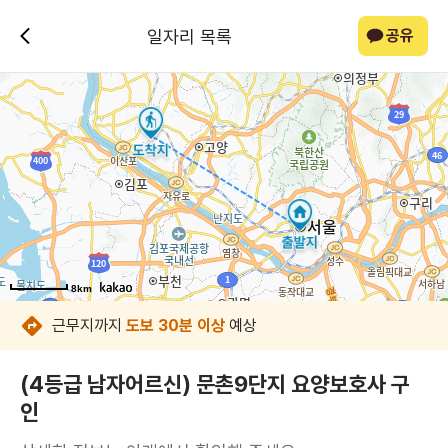
일자리 목록
공유
8km
8km
8km
8km
8km
8km
8km
8km
근무지까지
도보 30분 이상
예상
(4등급 남자어르신) 문촌9단지 요양보호사 구
인