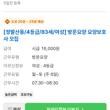
5일전
등록
도보 20분 ~ 25분 예상
[정발산동/4등급/83세/여성] 방문요양 요양보호
사 모집
급여
시급 16,000원
근무유형
방문요양
어르신정보
여성 · 4등급
근무요일
월~토 (주 6일)
근무시간
07:30~08:30
높은급여
초보가능
관심
일자리정보 더보기