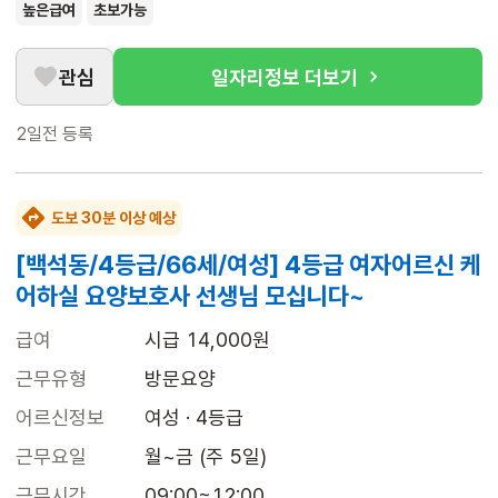
높은급여
초보가능
관심
일자리정보 더보기
2일전
등록
도보 30분 이상 예상
[백석동/4등급/66세/여성] 4등급 여자어르신 케
어하실 요양보호사 선생님 모십니다~
급여
시급 14,000원
근무유형
방문요양
어르신정보
여성 · 4등급
근무요일
월~금 (주 5일)
근무시간
09:00~12:00