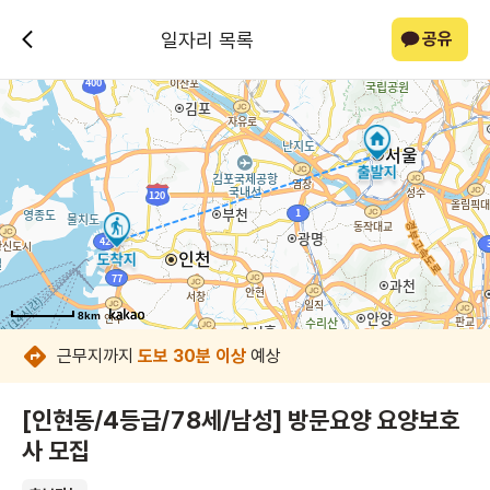
일자리 목록
공유
8km
8km
8km
8km
8km
8km
8km
8km
근무지까지
도보 30분 이상
예상
[인현동/4등급/78세/남성] 방문요양 요양보호
사 모집