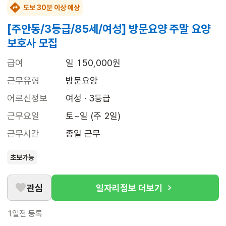
도보 30분 이상 예상
[주안동/3등급/85세/여성] 방문요양 주말 요양
보호사 모집
급여
일 150,000원
근무유형
방문요양
어르신정보
여성 · 3등급
근무요일
토~일 (주 2일)
근무시간
종일 근무
초보가능
관심
일자리정보 더보기
1일전
등록