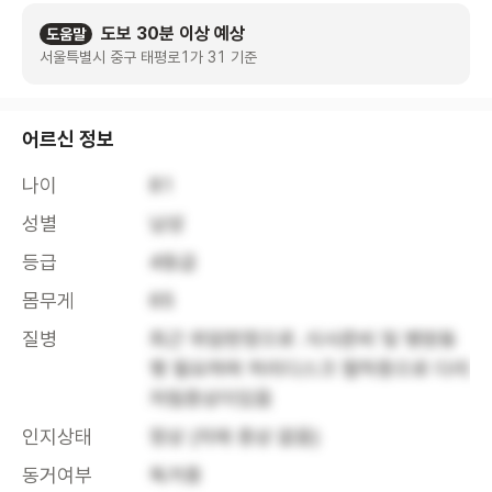
도보 30분 이상 예상
도움말
서울특별시 중구 태평로1가 31 기준
어르신 정보
나이
81
성별
남성
등급
4등급
몸무게
65
질병
최근 위암판정으로 .식사준비 및 병원동
행 필요하며 허리디스크 협착증으로 다리
저림증상이있음
인지상태
정상 (치매 증상 없음)
동거여부
독거중