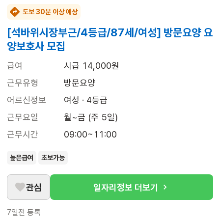
도보 30분 이상 예상
[석바위시장부근/4등급/87세/여성] 방문요양 요
양보호사 모집
급여
시급 14,000원
근무유형
방문요양
어르신정보
여성 · 4등급
근무요일
월~금 (주 5일)
근무시간
09:00~11:00
높은급여
초보가능
관심
일자리정보 더보기
7일전
등록