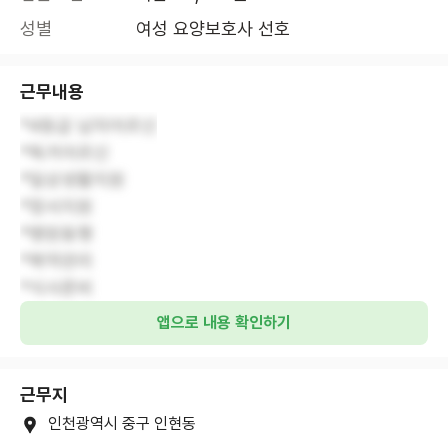
성별
여성 요양보호사 선호
근무내용
*4등급 남자어르신
*독거어르신
*일상생활지원
*정서지원
*병원동행
*복약관리
*식사준비
앱으로 내용 확인하기
근무지
인천광역시 중구 인현동