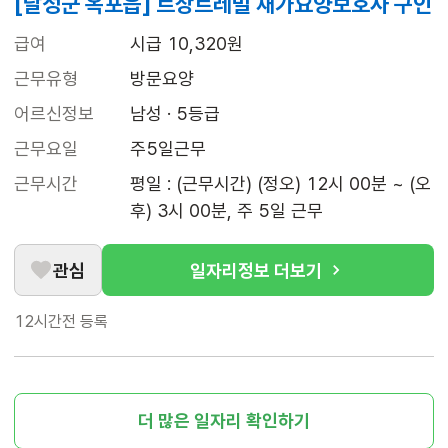
[달성군 옥포읍] 르상트레빌 재가요양보호사 구인
급여
시급 10,320원
근무유형
방문요양
어르신정보
남성 · 5등급
근무요일
주5일근무
근무시간
평일 : (근무시간) (정오) 12시 00분 ~ (오
후) 3시 00분, 주 5일 근무
관심
일자리정보 더보기
12시간전
등록
더 많은 일자리 확인하기