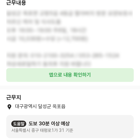
근무내용
달성군 옥포면 교항5길 4등급 할아버지 방문 요양보호사
어르신 케어 및 식사도움
오후 16:00~19:00 주6일, 18시간
시급 10,030원+수당 (=12,700원)
지원 문의: 010-2100-3254 / 053-285-1524
여성새로일하기 동의후 지원 바랍니다
앱으로 내용 확인하기
근무지
대구광역시 달성군 옥포읍
도보 30분 이상 예상
도움말
서울특별시 중구 태평로1가 31 기준