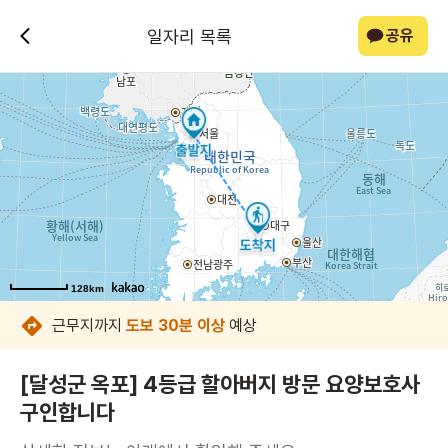
일자리 목록
공유
128km
128km
128km
128km
128km
128km
128km
128km
근무지까지
도보 30분 이상
예상
[달성군 옥포] 4등급 할아버지 방문 요양보호사
구인합니다