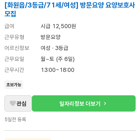
[화원읍/3등급/71세/여성] 방문요양 요양보호사
모집
급여
시급 12,500원
근무유형
방문요양
어르신정보
여성 · 3등급
근무요일
월~토 (주 6일)
근무시간
13:00~18:00
초보가능
관심
일자리정보 더보기
5일전
등록