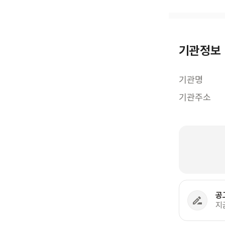
기관정보
기관명
기관주소
공
지