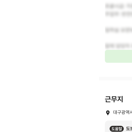
포괄시급: 각
주업무: 반
일하실 요양
밑에 담당자
근무지
대구광역시
도
도움말