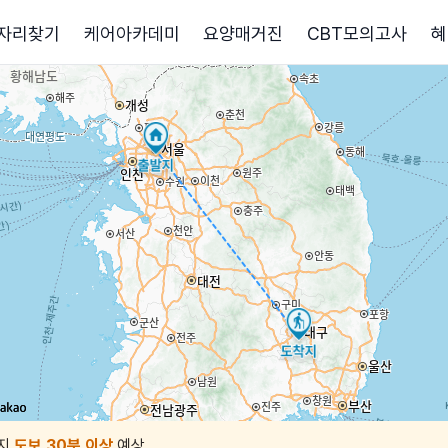
자리찾기
케어아카데미
요양매거진
CBT모의고사
혜
지
도보 30분 이상
예상