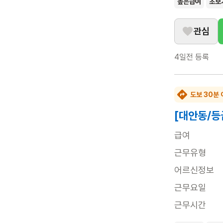
높은급여
초보
관심
4일전
등록
도보 30분 
[대안동/등
급여
근무유형
어르신정보
근무요일
근무시간