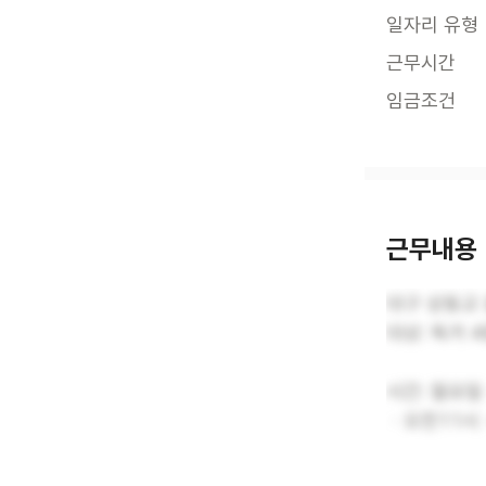
일자리 유형
근무시간
임금조건
근무내용
대구 상동교
대상: 독거 
시간: 월요일 
ㆍ오전11시 