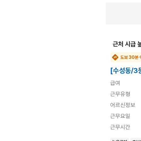
근처 시급 
도보 30분 
[수성동/3
급여
근무유형
어르신정보
근무요일
근무시간