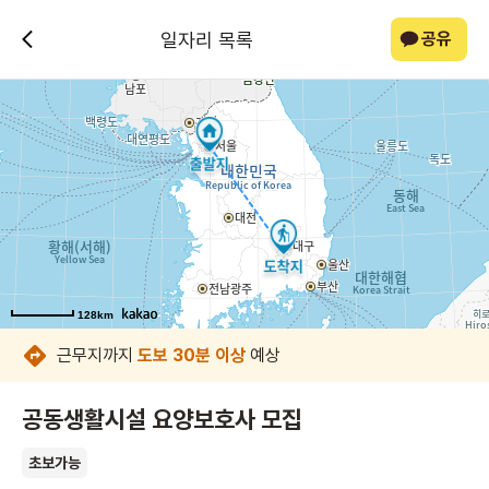
일자리 목록
공유
128km
128km
128km
128km
128km
128km
128km
128km
근무지까지
도보 30분 이상
예상
공동생활시설 요양보호사 모집
초보가능