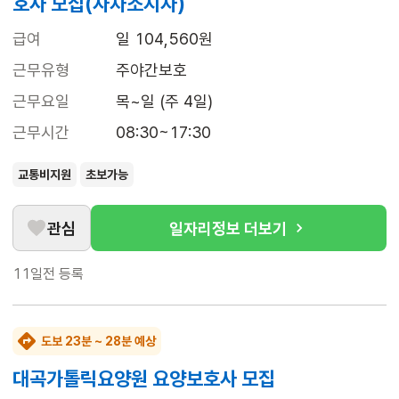
호사 모집(자차소지자)
급여
일 104,560원
근무유형
주야간보호
근무요일
목~일 (주 4일)
근무시간
08:30~17:30
교통비지원
초보가능
관심
일자리정보 더보기
11일전
등록
도보 23분 ~ 28분 예상
대곡가톨릭요양원 요양보호사 모집