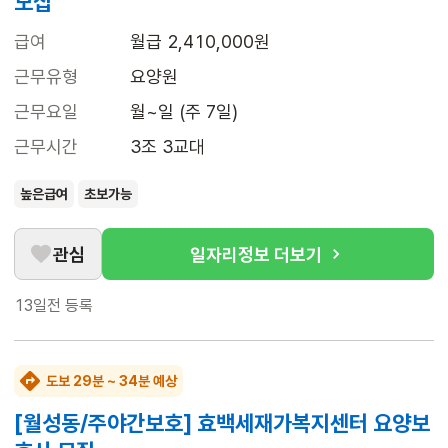
모집
급여
월급 2,410,000원
근무유형
요양원
근무요일
월~일 (주 7일)
근무시간
3조 3교대
높은급여
초보가능
관심
일자리정보 더보기
13일전
등록
도보 29분 ~ 34분 예상
[월성동/주야간보호] 효백세재가복지센터 요양보