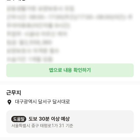
공동생활가정 요양보호사 모집
근무시간: 08:00~17:00(주간)/17:00~08:00(야간)-주
주야야휴휴(야간자율 6시간)
주업무: 시설내 어르신 케어
임금: 월2,559,360
요양보호사 자격증 필수
수습기간 1개월 있음
앱으로 내용 확인하기
근무지
대구광역시 달서구 달서대로
도보 30분 이상 예상
도움말
서울특별시 중구 태평로1가 31 기준