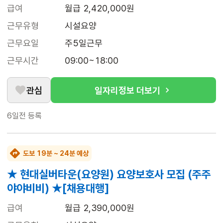
급여
월급 2,420,000원
근무유형
시설요양
근무요일
주5일근무
근무시간
09:00~18:00
관심
일자리정보 더보기
6일전
등록
도보 19분 ~ 24분 예상
★ 현대실버타운(요양원) 요양보호사 모집 (주주
야야비비) ★[채용대행]
급여
월급 2,390,000원