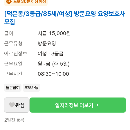
도보 30분 이상 예상
[덕은동/3등급/85세/여성] 방문요양 요양보호사
모집
급여
시급 15,000원
근무유형
방문요양
어르신정보
여성 · 3등급
근무요일
월~금 (주 5일)
근무시간
08:30~10:00
높은급여
초보가능
관심
일자리정보 더보기
2일전
등록