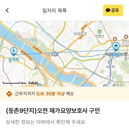
일자리 목록
공유
2km
2km
2km
2km
2km
2km
2km
2km
근무지까지
도보 30분 이상
예상
(등촌9단지)오전 재가요양보호사 구인
상세한 정보는 아래에서 확인해 주세요