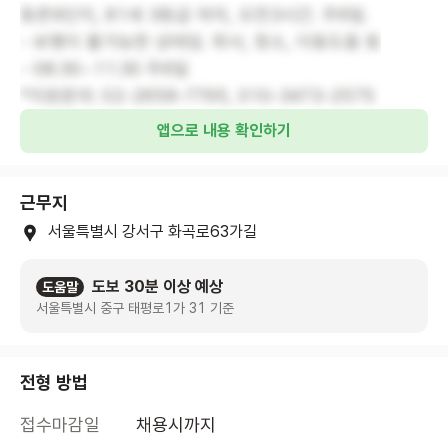
등촌9단지, 81세 3등급 여자, 오전3시간. 주6일.
- 보행이 불가능한 상태임. 취사, 청소, 이동도움 등
- 08:30~11:30 주6일
*지원문의: 02-2658-7795, 010-3473-2575
앱으로 내용 확인하기
근무지
서울특별시 강서구 화곡로63가길
도보 30분 이상 예상
도움말
서울특별시 중구 태평로1가 31 기준
전형 방법
접수마감일
채용시까지