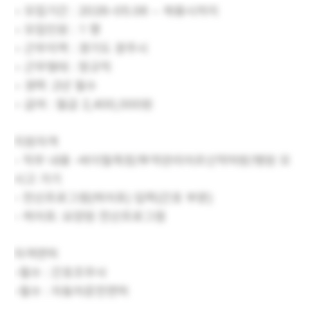
• 모집기간 : 2026-05.06 ~ 채용시까지
• 모집인원 : 1 명
• 근무지역 : 경기도 광주시
• 근무형태 : 정규직
• 경력 :2년 필수
• 급여 : 월급 2,400,000원
지원자격
- 직무 내용 -바이탈측정/투약관리어르신약처방/병원 모
시고 가기
- 전산프로그램(케어포) 입력(간호 부분)
- 케어포: 요양원 전산프로그램
자격면허
-필수 : 간호조무사
-필수 : 자동차운전면허