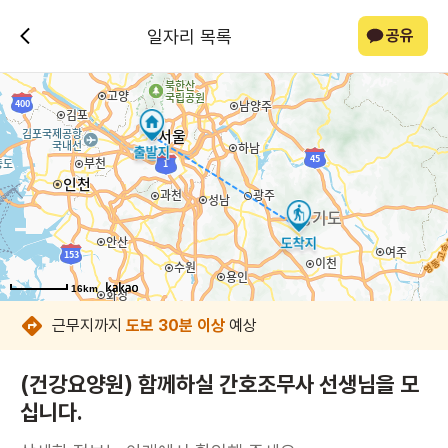
일자리 목록
공유
16km
16km
16km
16km
16km
16km
16km
16km
근무지까지
도보 30분 이상
예상
(건강요양원) 함께하실 간호조무사 선생님을 모
십니다.