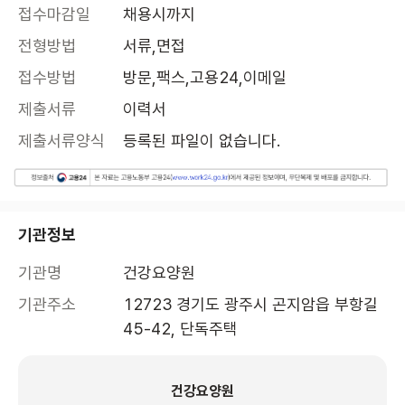
접수마감일
채용시까지
전형방법
서류,면접
접수방법
방문,팩스,고용24,이메일
제출서류
이력서
제출서류양식
등록된 파일이 없습니다.
기관정보
기관명
건강요양원
기관주소
12723 경기도 광주시 곤지암읍 부항길 
45-42, 단독주택 
건강요양원