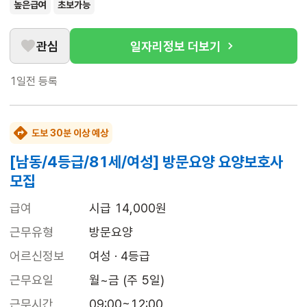
높은급여
초보가능
관심
일자리정보 더보기
1일전
등록
도보 30분 이상 예상
[남동/4등급/81세/여성] 방문요양 요양보호사
모집
급여
시급 14,000원
근무유형
방문요양
어르신정보
여성 · 4등급
근무요일
월~금 (주 5일)
근무시간
09:00~12:00