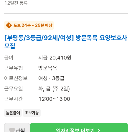
12일전
등록
도보 24분 ~ 29분 예상
[부평동/3등급/92세/여성] 방문목욕 요양보호사
모집
급여
시급 20,410원
근무유형
방문목욕
어르신정보
여성 · 3등급
근무요일
화, 금 (주 2일)
근무시간
12:00~13:00
높은급여
초보가능
관심
일자리정보 더보기