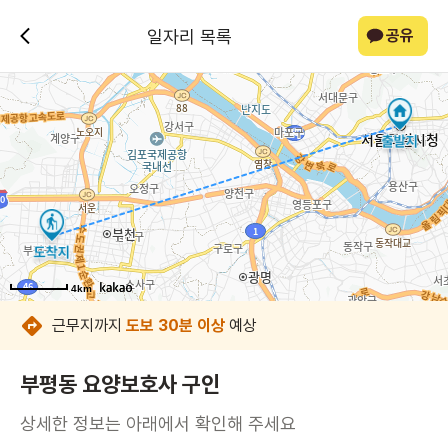
일자리 목록
공유
4km
4km
4km
4km
4km
4km
4km
4km
근무지까지
도보 30분 이상
예상
부평동 요양보호사 구인
상세한 정보는 아래에서 확인해 주세요