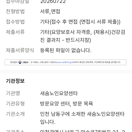
접수마감일
20260722
전형방법
서류,면접
접수방법
기타(접수 후 면접 (면접시 서류 제출))
제출서류
기타(요양보호사 자격증, (채용시)건강검
진 결과지 - 반드시지참)
제출서류양식
등록된 파일이 없습니다.
기관정보
기관명
새숨노인요양센타
기관유형
방문요양 센터, 방문 목욕
기관소개
인천 남동구에 소재한 새숨노인요양센타
입니다. 