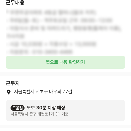
근무내용
* 우면주공아파트 4등급 할머니(딸과 거주)
- 주6일(월~토) - 격주토요일 근무. 09:00~12:00
- 아침식사 준비 및 차려드리기, 병원동행(휠체어 이용),
가사지원
- 시급 10,030원 + 각종수당 = 13,000원
- 지원문의 : 010-3400-4466
앱으로 내용 확인하기
근무지
서울특별시 서초구 바우뫼로7길
도보 30분 이상 예상
도움말
서울특별시 중구 태평로1가 31 기준