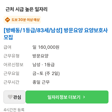
근처 시급 높은 일자리
도보 30분 이상 예상
[방배동/1등급/83세/남성] 방문요양 요양보호사
모집
급여
일 160,000원
근무유형
방문요양
어르신정보
남성 · 1등급
근무요일
금~토 (주 2일)
근무시간
종일 근무
관심
일자리정보 더보기
4시간전
등록