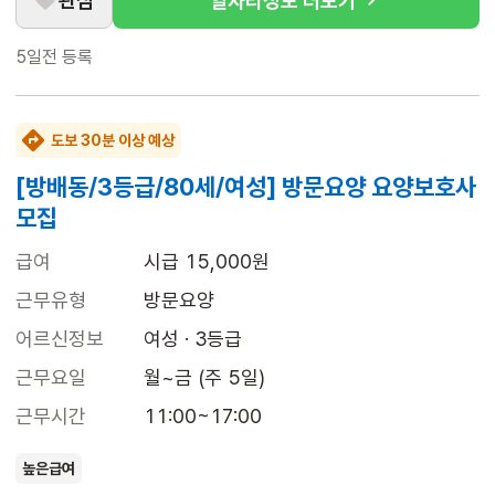
관심
일자리정보 더보기
5일전
등록
도보 30분 이상 예상
[방배동/3등급/80세/여성] 방문요양 요양보호사
모집
급여
시급 15,000원
근무유형
방문요양
어르신정보
여성 · 3등급
근무요일
월~금 (주 5일)
근무시간
11:00~17:00
높은급여