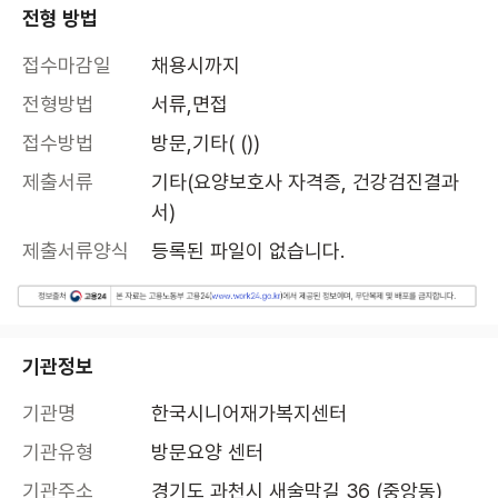
전형 방법
접수마감일
채용시까지
전형방법
서류,면접
접수방법
방문,기타( ())
제출서류
기타(요양보호사 자격증, 건강검진결과
서)
제출서류양식
등록된 파일이 없습니다.
기관정보
기관명
한국시니어재가복지센터
기관유형
방문요양 센터
기관주소
경기도 과천시 새술막길 36 (중앙동)