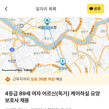
일자리 목록
공유
4km
4km
4km
4km
4km
4km
4km
4km
근무지까지
도보 30분 이상
예상
4등급 89세 여자 어르신(독거) 케어하실 요양
보호사 채용