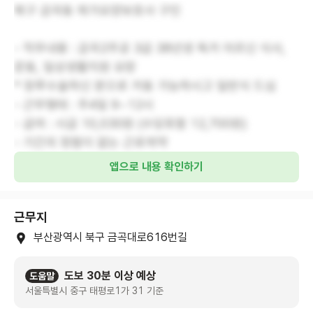
북구 금곡동 재가요양보호사 구인
- 직무내용 : 금곡2주공 3급 38년생 독거 어르신 식사,
운동, 일상생활지원 요망
* 장루수술하신 분으로 거동 가능하시고 일반식 드심
- 근무형태 : 주4일 9~12시
- 급여 : 시급 10,030원 (수당포함 12,700원)
- 기간의 정함이 없는 근로계약
앱으로 내용 확인하기
근무지
부산광역시 북구 금곡대로616번길
도보 30분 이상 예상
도움말
서울특별시 중구 태평로1가 31 기준