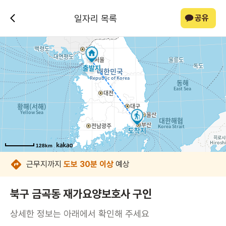
일자리 목록
공유
128km
128km
128km
128km
128km
128km
128km
근무지까지
도보 30분 이상
예상
북구 금곡동 재가요양보호사 구인
상세한 정보는 아래에서 확인해 주세요