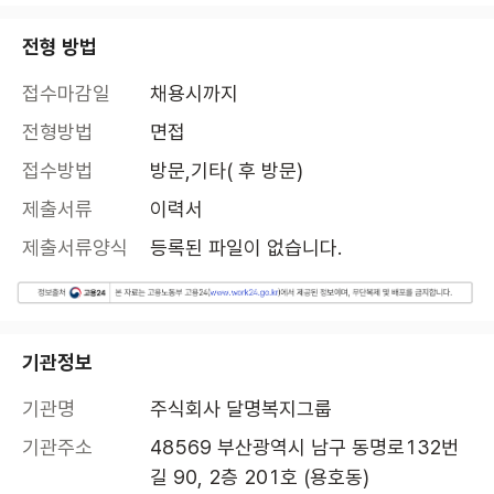
전형 방법
접수마감일
채용시까지
전형방법
면접
접수방법
방문,기타( 후 방문)
제출서류
이력서
제출서류양식
등록된 파일이 없습니다.
기관정보
기관명
주식회사 달명복지그룹
기관주소
48569 부산광역시 남구 동명로132번
길 90, 2층 201호 (용호동)