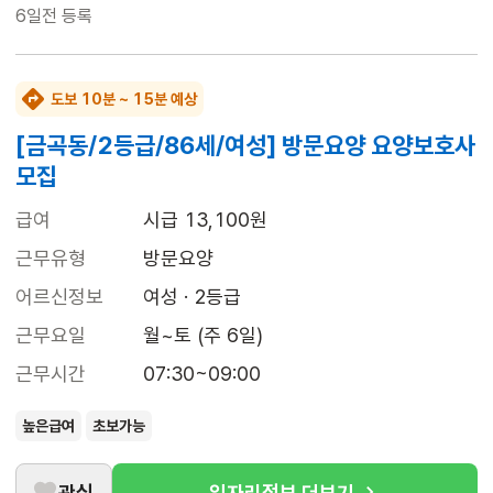
6일전
등록
도보 10분 ~ 15분 예상
[금곡동/2등급/86세/여성] 방문요양 요양보호사
모집
급여
시급 13,100원
근무유형
방문요양
어르신정보
여성 · 2등급
근무요일
월~토 (주 6일)
근무시간
07:30~09:00
높은급여
초보가능
관심
일자리정보 더보기