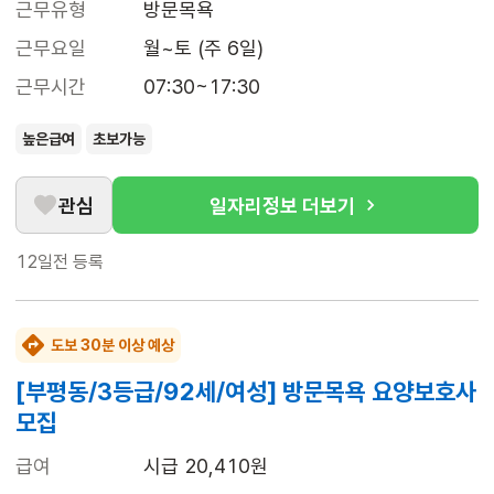
근무유형
방문목욕
근무요일
월~토 (주 6일)
근무시간
07:30~17:30
높은급여
초보가능
관심
일자리정보 더보기
12일전
등록
도보 30분 이상 예상
[부평동/3등급/92세/여성] 방문목욕 요양보호사
모집
급여
시급 20,410원