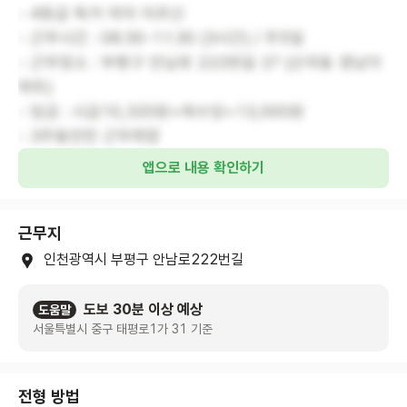
- 4등급 독거 여자 어르신
- 근무시간 : 08:30-11:30 (3시간) / 주5일
- 근무장소 : 부평구 안남로 222번길 27 (산곡동 경남아
파트)
- 임금 : 시급10,320원+제수당=13,000원
- 3주동안만 근무희망
앱으로 내용 확인하기
근무지
인천광역시 부평구 안남로222번길
도보 30분 이상 예상
도움말
서울특별시 중구 태평로1가 31 기준
전형 방법