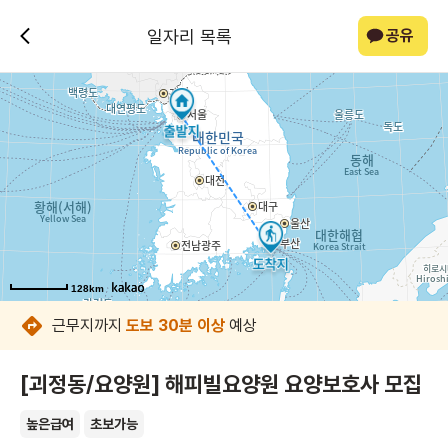
일자리 목록
공유
128km
128km
128km
128km
128km
128km
128km
128km
근무지까지
도보 30분 이상
예상
[괴정동/요양원] 해피빌요양원 요양보호사 모집
높은급여
초보가능