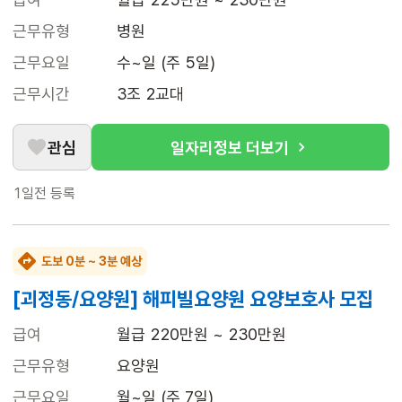
근무유형
병원
근무요일
수~일 (주 5일)
근무시간
3조 2교대
관심
일자리정보 더보기
1일전
등록
도보 0분 ~ 3분 예상
[괴정동/요양원] 해피빌요양원 요양보호사 모집
급여
월급 220만원 ~ 230만원
근무유형
요양원
근무요일
월~일 (주 7일)