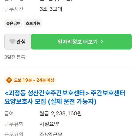
근무시간
3조 3교대
높은급여
초보가능
관심
일자리정보 더보기
3일전
등록
도보 19분 ~ 24분 예상
<괴정동 성산간호주간보호센터> 주간보호센터
요양보호사 모집 (실제 운전 가능자)
급여
월급 2,238,160원
근무유형
시설요양
근무요일
주5일근무