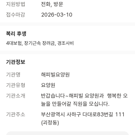
지원방법
전화, 방문
접수마감
2026-03-10
복리 후생
4대보험, 장기근속 장려금, 경조사비
기관정보
기관명
해피빌요양원
기관유형
요양원
기관소개
반갑습니다~해피빌 요양원과  행복한 오
늘을 만들어갈 직원을 모십니다.
기관주소
부산광역시 사하구 다대로83번길 111 
(괴정동)