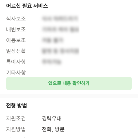
어르신 필요 서비스
식사보조
식사 차려드리기
배변보조
기저귀 케어 필요
이동보조
거동 불가
일상생활
말벗 등 정서지원
특이사항
주차가능
기타사항
앱으로 내용 확인하기
전형 방법
지원조건
경력우대
지원방법
전화, 방문