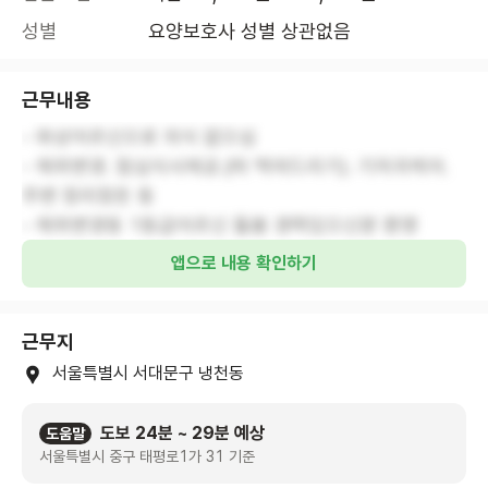
성별
요양보호사 성별 상관없음
근무내용
- 와상어르신으로 의식 없으심
- 체위변경. 점심식사제공.(떠 먹여드리기). 기저귀케어.
주변 정리정돈 등
앱으로 내용 확인하기
근무지
서울특별시 서대문구 냉천동
도보 24분 ~ 29분 예상
도움말
서울특별시 중구 태평로1가 31 기준