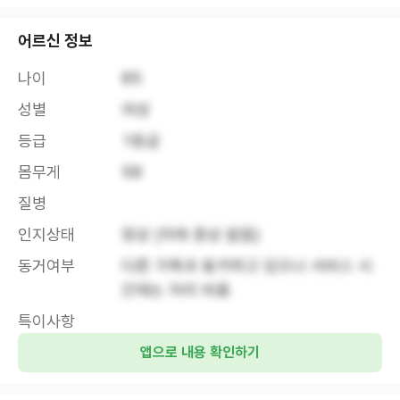
어르신 정보
나이
85
성별
여성
등급
1등급
몸무게
58
질병
인지상태
정상 (치매 증상 없음)
동거여부
다른 가족과 동거하고 있으나 서비스 시
간에는 자리 비움
특이사항
앱으로 내용 확인하기