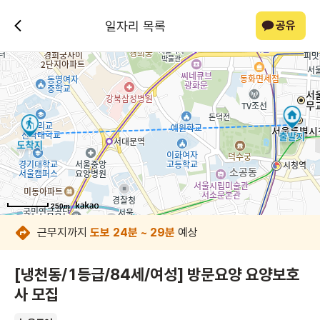
일자리 목록
공유
250m
250m
250m
250m
250m
250m
250m
250m
근무지까지
도보 24분 ~ 29분
예상
[냉천동/1등급/84세/여성] 방문요양 요양보호
사 모집