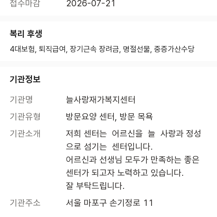
접수마감
2026-07-21
복리 후생
4대보험, 퇴직급여, 장기근속 장려금, 명절선물, 중증가산수당
기관정보
기관명
늘사랑재가복지센터
기관유형
방문요양 센터, 방문 목욕
기관소개
저희 센터는  어르신을  늘  사랑과 정성
으로 섬기는  센터입니다.

어르신과 선생님 모두가 만족하는 좋은 
센터가 되고자 노력하고 있습니다. 

잘 부탁드립니다.
기관주소
서울 마포구 손기정로 11