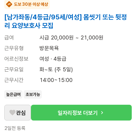
도보 30분 이상 예상
[남가좌동/4등급/95세/여성] 몸씻기 또는 뒷정
리 요양보호사 모집
급여
시급 20,000원 ~ 21,000원
근무유형
방문목욕
어르신정보
여성 · 4등급
근무요일
화~토 (주 5일)
근무시간
14:00~15:00
높은급여
초보가능
관심
일자리정보 더보기
2일전
등록