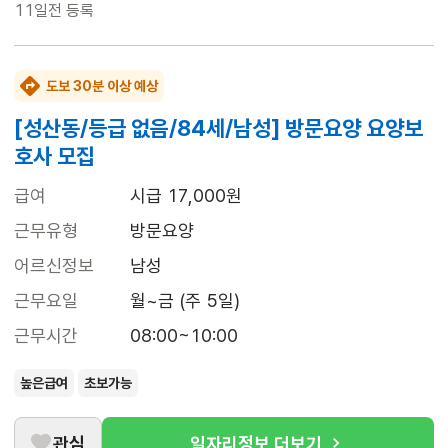
11일전
등록
도보 30분 이상 예상
[성산동/등급 없음/84세/남성] 방문요양 요양보
호사 모집
급여
시급 17,000원
근무유형
방문요양
어르신정보
남성
근무요일
월~금 (주 5일)
근무시간
08:00~10:00
높은급여
초보가능
관심
일자리정보 더보기