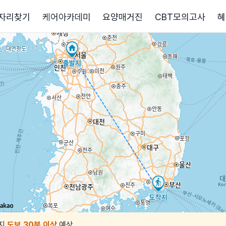
자리찾기
케어아카데미
요양매거진
CBT모의고사
혜
지
도보 30분 이상
예상