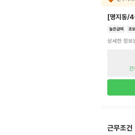
[명지동/
높은급여
초
상세한 정보
간
근무조건