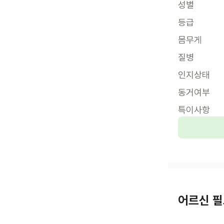
성별
등급
몸무게
질병
인지상태
동거여부
특이사항
어르신 필