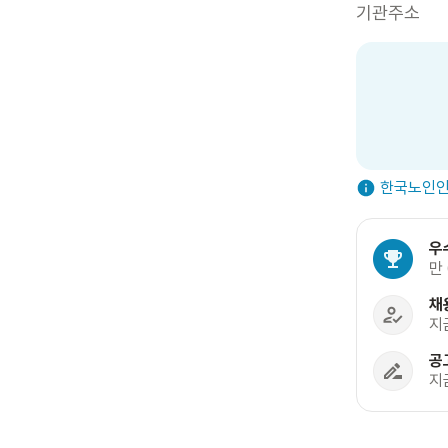
기관주소
한국노인인
우
만
채
지
공
지