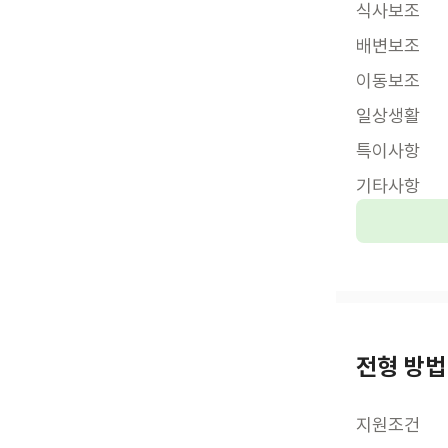
식사보조
배변보조
이동보조
일상생활
특이사항
기타사항
전형 방법
지원조건