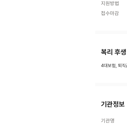
지원방법
접수마감
복리 후생
4대보험, 퇴
기관정보
기관명