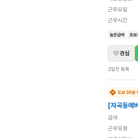
근무요일
근무시간
높은급여
초보
관심
2일전
등록
도보 30분 
[자곡동에버
급여
근무유형