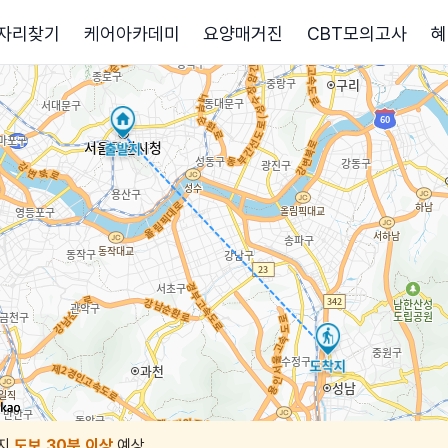
자리찾기
케어아카데미
요양매거진
CBT모의고사
혜
지
도보 30분 이상
예상