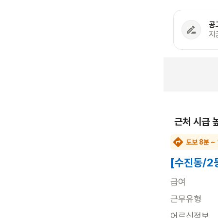
공
지
근처 시급 
도보 8분 ~
[수진동/2
급여
근무유형
어르신정보