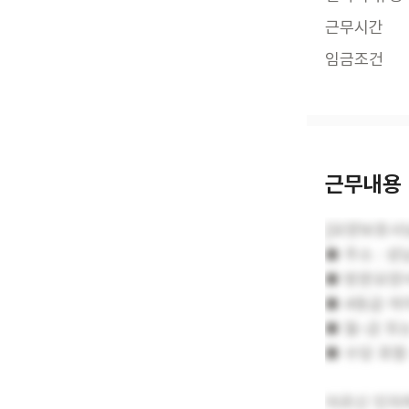
근무시간
임금조건
근무내용
[요양보호사
■ 주소 : 
■ 방문요양
■ 4등급 여
■ 월-금 또는
■ 수당 포함
어르신 인자