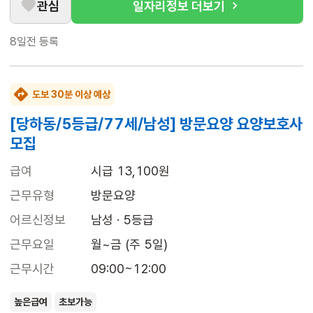
관심
일자리정보 더보기
8일전
등록
도보 30분 이상 예상
[당하동/5등급/77세/남성] 방문요양 요양보호사
모집
급여
시급 13,100원
근무유형
방문요양
어르신정보
남성 · 5등급
근무요일
월~금 (주 5일)
근무시간
09:00~12:00
높은급여
초보가능