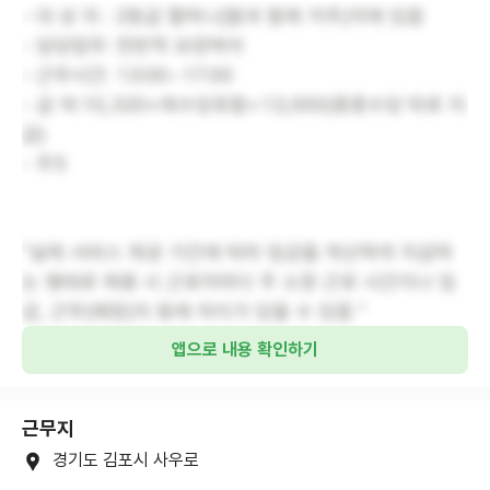
- 대 상 자 : 2등급 할머니(딸과 함께 거주)치매 있음
- 담당업무: 전반적 요양케어
- 근무시간: 13:00~17:00
- 급 여:10,320+제수당포함=13,000(중중수당 따로 지
급)
- 주5
"실제 서비스 제공 기간에 따라 임금을 계산하여 지급하
는 형태로 채용 시 근로자마다 주 소정 근로 시간이나 임
금, 근무(예정)지 등에 차이가 있을 수 있음 "
앱으로 내용 확인하기
근무지
경기도 김포시 사우로