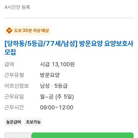
4시간전
등록
도보 30분 이상 예상
[당하동/5등급/77세/남성] 방문요양 요양보호사
모집
급여
시급 13,100원
근무유형
방문요양
어르신정보
남성 · 5등급
근무요일
월~금 (주 5일)
근무시간
09:00~12:00
높은급여
초보가능