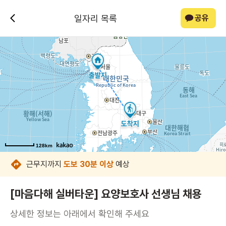
일자리 목록
공유
128km
128km
128km
128km
128km
128km
128km
128km
근무지까지
도보 30분 이상
예상
[마음다해 실버타운] 요양보호사 선생님 채용
상세한 정보는 아래에서 확인해 주세요