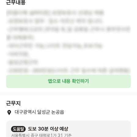
근무내용
[마음다해 실버타운] 요양보호사 선생님 채용
-요양보호사 업무 : 입소 어르신 케어 입니다.
-근무형태:2교대 (주5일 토,일 공휴일 근무시 휴무갯수만
큼 대체휴무)
-데이근무만 가능,나이트 전담가능,초보가능
-식비지원,
-달성군청근처
-230만원~260만원(나이트 근무 일수에 따른 급여변동)
앱으로 내용 확인하기
근무지
대구광역시 달성군 논공읍
도보 30분 이상 예상
도움말
서울특별시 중구 태평로1가 31 기준