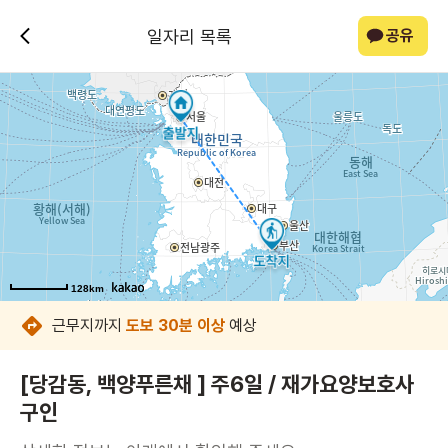
일자리 목록
공유
128km
128km
128km
128km
128km
128km
128km
128km
근무지까지
도보 30분 이상
예상
[당감동, 백양푸른채 ] 주6일 / 재가요양보호사
구인