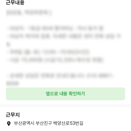
근무내용
[당감동, 백양푸른채 ]
- 대상자 : 1등급 90세 할아버님 : 자녀 동거 함
- 대상자 케어에 집중. 자세한 내용은 센터 전화 상담 가
능
- 주6일 (월~토) 12:00~15:00(3시간)
- 시급 15,000원 (시급10,320+제수당 포함)
- 상세한 상담은 전화로 안내드립니다. 010-8861-
6008
앱으로 내용 확인하기
근무지
부산광역시 부산진구 백양산로53번길