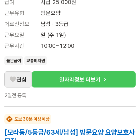
급여
시급 25,000원
근무유형
방문요양
어르신정보
남성 · 3등급
근무요일
일 (주 1일)
근무시간
10:00~12:00
높은급여
교통비지원
관심
일자리정보 더보기
2일전
등록
도보 30분 이상 예상
[모라동/5등급/63세/남성] 방문요양 요양보호사