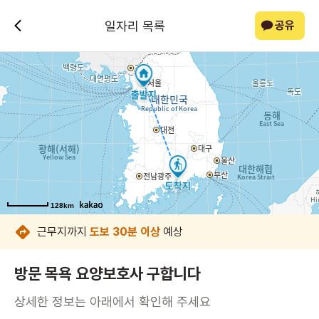
일자리 목록
공유
128km
128km
128km
128km
128km
128km
128km
128km
근무지까지
도보 30분 이상
예상
방문 목욕 요양보호사 구합니다
상세한 정보는 아래에서 확인해 주세요