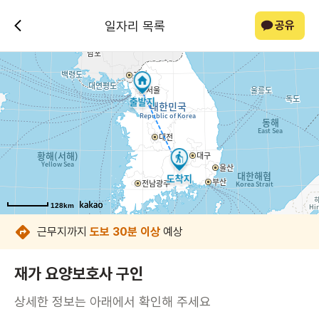
일자리 목록
공유
128km
128km
128km
128km
128km
128km
근무지까지
도보 30분 이상
예상
재가 요양보호사 구인
상세한 정보는 아래에서 확인해 주세요