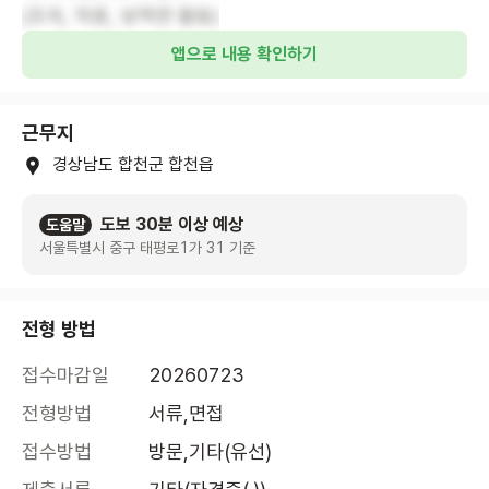
(초계, 적중, 쌍책면 활동)
앱으로 내용 확인하기
근무지
경상남도 합천군 합천읍
도보 30분 이상 예상
도움말
서울특별시 중구 태평로1가 31 기준
전형 방법
접수마감일
20260723
전형방법
서류,면접
접수방법
방문,기타(유선)