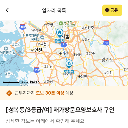
일자리 목록
공유
16km
16km
16km
16km
16km
16km
16km
16km
근무지까지
도보 30분 이상
예상
[성복동/3등급/여] 재가방문요양보호사 구인
상세한 정보는 아래에서 확인해 주세요