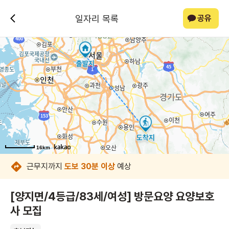
일자리 목록
공유
16km
16km
16km
16km
16km
16km
16km
근무지까지
도보 30분 이상
예상
[양지면/4등급/83세/여성] 방문요양 요양보호
사 모집