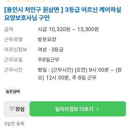
[용인시 처인구 원삼면 ] 3등급 어르신 케어하실
요양보호사님 구인
급여
시급 10,320원 ~ 13,300원
근무유형
방문요양
어르신정보
여성 · 3등급
근무요일
주6일근무
근무시간
평일 : (근무시간) (오전) 9시 00분 ~ (정
오) 12시 00분, 주 6일 근무
높은급여
관심
일자리정보 더보기
5일전
등록