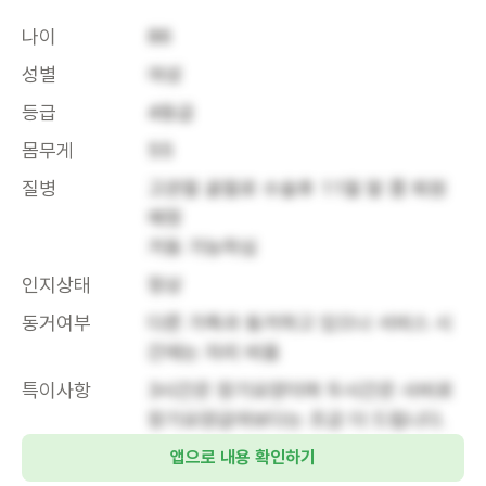
나이
86
성별
여성
등급
4등급
몸무게
55
질병
고관절 골절로 수술후 11월 말 쯤 퇴원 
예정

거동 가능하심
인지상태
정상
동거여부
다른 가족과 동거하고 있으나 서비스 시
간에는 자리 비움
특이사항
3시간은 장기요양이며 두시간은 사비로 
장기요양급여보다는 조금 더 드립니다.
앱으로 내용 확인하기