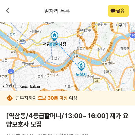
일자리 목록
공유
4km
4km
4km
4km
4km
4km
4km
4km
근무지까지
도보 30분 이상
예상
[역삼동/4등급할머니/13:00~16:00] 재가 요
양보호사 모집