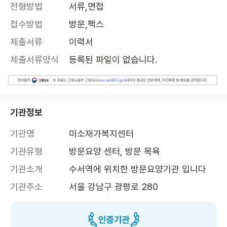
전형방법
서류,면접
접수방법
방문,팩스
제출서류
이력서
제출서류양식
등록된 파일이 없습니다.
기관정보
기관명
미소재가복지센터
기관유형
방문요양 센터, 방문 목욕
기관소개
수서역에 위치한 방문요양기관 입니다
기관주소
서울 강남구 광평로 280