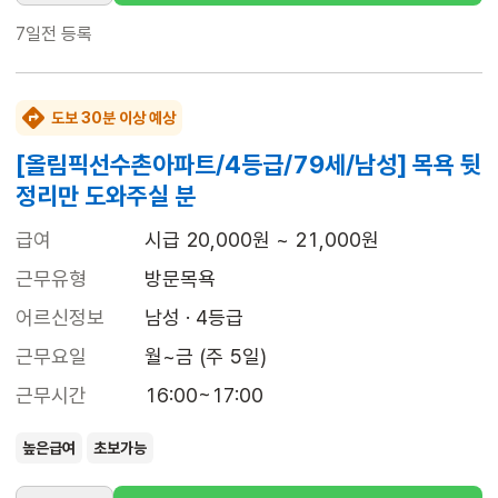
7일전
등록
도보 30분 이상 예상
[올림픽선수촌아파트/4등급/79세/남성] 목욕 뒷
정리만 도와주실 분
급여
시급 20,000원 ~ 21,000원
근무유형
방문목욕
어르신정보
남성 · 4등급
근무요일
월~금 (주 5일)
근무시간
16:00~17:00
높은급여
초보가능