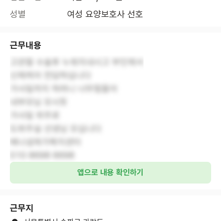
성별
여성 요양보호사 선호
근무내용
고관절 수술후 누워지내시고 부인께서
신체케어 전담하십니다
가사일까지 하려니 너무힘들어
내부모님 모시듯
가사일 위주로
도와주실 선생님 모십니다
배나섬재가복지센터
010 8698 6698
앱으로 내용 확인하기
근무지