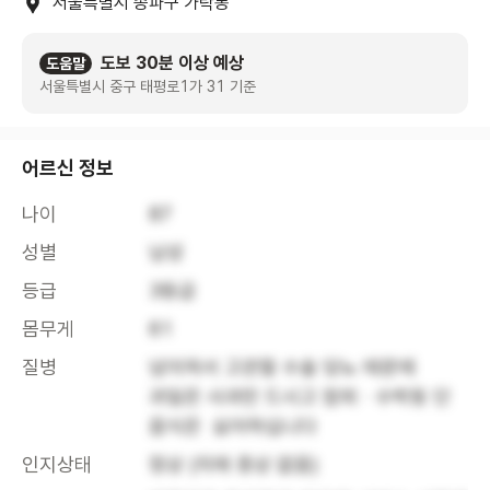
서울특별시 송파구 가락동
도보 30분 이상 예상
도움말
서울특별시 중구 태평로1가 31 기준
어르신 정보
나이
87
성별
남성
등급
3등급
몸무게
61
질병
넘어져서 고관절 수술 당뇨 때문에 

과일은 사과만 드시고 참외ㆍ수박등 단 
음식은  싫어하십니다
인지상태
정상 (치매 증상 없음)