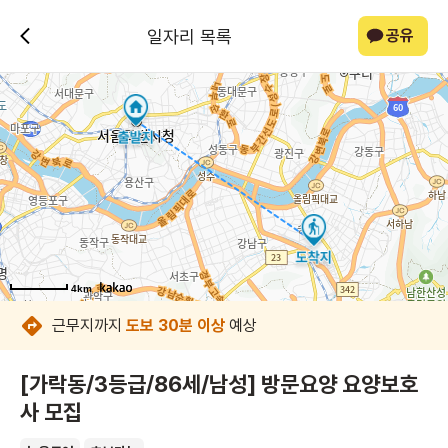
일자리 목록
공유
4km
4km
4km
4km
4km
4km
4km
4km
근무지까지
도보 30분 이상
예상
[가락동/3등급/86세/남성] 방문요양 요양보호
사 모집