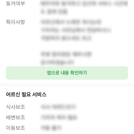
동거여부
배우자와 동거하고 있으며 서비스 시간에
도 집에 있음
특이사항
어르신께서 누워만 계시는데

기저귀는 사모님께서 전담하시니

걱정하지 않으셔도 되고

주변 정리정돈 해주시면 

감사하겠습니다 
앱으로 내용 확인하기
어르신 필요 서비스
식사보조
식사 차려드리기
배변보조
기저귀 케어 필요
이동보조
거동 불가