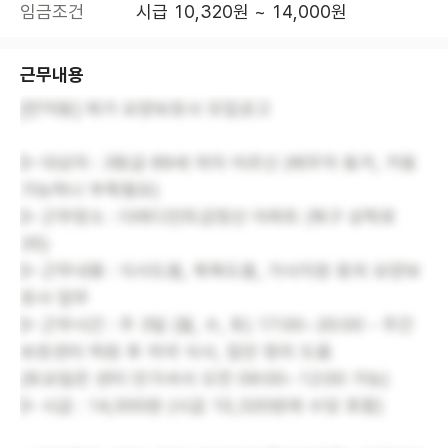
임금조건
시급 10,320원 ~ 14,000원
근무내용
[만덕동] 재가 요양보호사 모집공고
▷ 대상자 : 3등급 89세 여자 어르신 (배우자 동거, 거동
가능하나 부축필요)
▷ 근무장소 : 더래디언트금정산 아파트 (북구 상학로
35)
▷ 근무내용 : 식사도움, 목욕도움, 가사지원 등의 요양보
호사 업무
▷ 근무시간 : 주 3일 (월, 수, 토) 17:00~20:00 - 주간
보호센터 하원 후 저녁 식사, 집안 정리 도움
(토요일은 센터 안가셔서 오전 09:00~12:00 가능)
▷ 시급 : 14,000원 (시급 10,320원에 수당 포함)