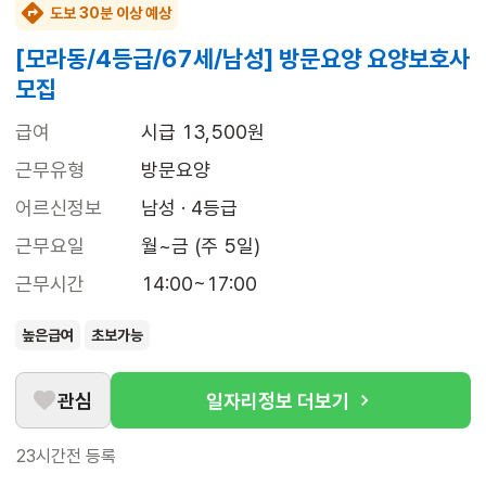
도보 30분 이상 예상
[모라동/4등급/67세/남성] 방문요양 요양보호사
모집
급여
시급 13,500원
근무유형
방문요양
어르신정보
남성 · 4등급
근무요일
월~금 (주 5일)
근무시간
14:00~17:00
높은급여
초보가능
관심
일자리정보 더보기
23시간전
등록