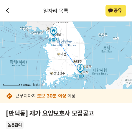
일자리 목록
공유
128km
128km
128km
128km
128km
128km
128km
128km
근무지까지
도보 30분 이상
예상
[만덕동] 재가 요양보호사 모집공고
높은급여