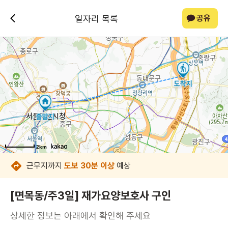
일자리 목록
공유
2km
2km
2km
2km
2km
2km
2km
2km
근무지까지
도보 30분 이상
예상
[면목동/주3일] 재가요양보호사 구인
상세한 정보는 아래에서 확인해 주세요