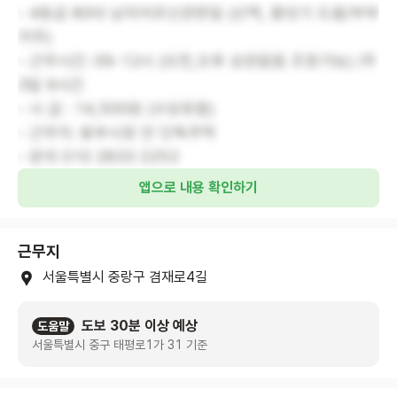
- 4등급 80대 남자어르신관련일 (산책, 몸씻기 도움/부부
거주)
- 근무시간: 09-12시 (오전,오후 상관없음 조정가능) /주
3일 9시간
- 시 급 : 14,500원 (수당포함)
- 근무지: 동부시장 안 단독주택
- 문의 010 2833 2252
앱으로 내용 확인하기
근무지
서울특별시 중랑구 겸재로4길
도보 30분 이상 예상
도움말
서울특별시 중구 태평로1가 31 기준