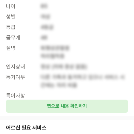
나이
85
성별
여성
등급
4등급
몸무게
48
질병
퇴행성관절염 

허리협착증 
인지상태
정상 (치매 증상 없음)
동거여부
다른 가족과 동거하고 있으나 서비스 시
간에는 자리 비움
특이사항
앱으로 내용 확인하기
어르신 필요 서비스