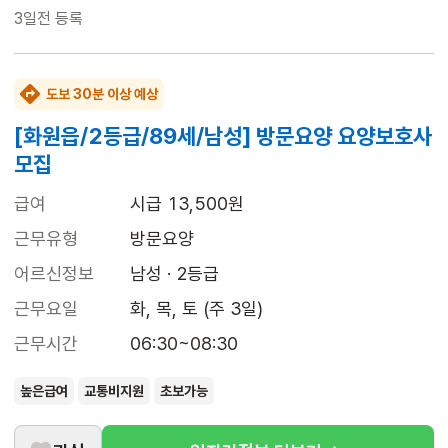
3일전
등록
도보 30분 이상 예상
[화원읍/2등급/89세/남성] 방문요양 요양보호사
모집
급여
시급 13,500원
근무유형
방문요양
어르신정보
남성 · 2등급
근무요일
화, 목, 토 (주 3일)
근무시간
06:30~08:30
높은급여
교통비지원
초보가능