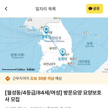
일자리 목록
공유
128km
128km
128km
128km
128km
128km
128km
128km
근무지까지
도보 30분 이상
예상
[월성동/4등급/84세/여성] 방문요양 요양보호
사 모집