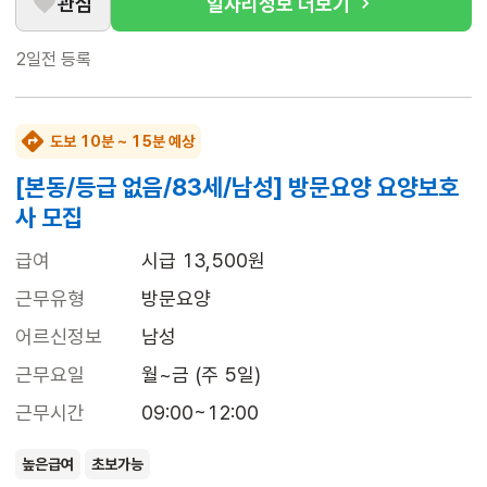
관심
일자리정보 더보기
2일전
등록
도보 10분 ~ 15분 예상
[본동/등급 없음/83세/남성] 방문요양 요양보호
사 모집
급여
시급 13,500원
근무유형
방문요양
어르신정보
남성
근무요일
월~금 (주 5일)
근무시간
09:00~12:00
높은급여
초보가능