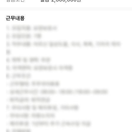
근무내용
1. 모집직종: 요양보호사
2. 모집인원: 1명
3. 직무내용: 어르신 일상도움, 식사, 목욕, 기저귀 케어
등
4. 학력 및 경력: 무관
5. 자격면허: 요양보호사 자격증
6. 근무조건
- 근무형태: 주주야야휴휴
- 상세근무시간: 08:00~18:00 /18:00~09:00
- 퇴직급여: 퇴직연금
7. 우대사항 및 복리후생, 기타사항
- 우대사항: 차량소지자
- 복리후생: 1년부터 추가 근속수당 지급
8. 전형방법