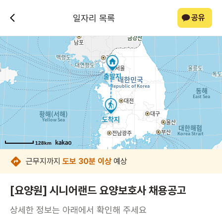
일자리 목록
공유
128km
128km
128km
128km
128km
128km
128km
128km
근무지까지
도보 30분 이상
예상
[요양원] 시니어랜드 요양보호사 채용공고
상세한 정보는 아래에서 확인해 주세요