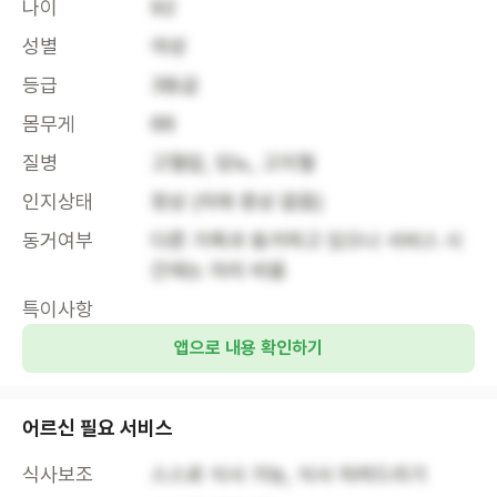
나이
92
성별
여성
등급
3등급
몸무게
66
질병
고혈압, 당뇨, 고지혈
인지상태
정상 (치매 증상 없음)
동거여부
다른 가족과 동거하고 있으나 서비스 시
간에는 자리 비움
특이사항
앱으로 내용 확인하기
어르신 필요 서비스
식사보조
스스로 식사 가능, 식사 차려드리기