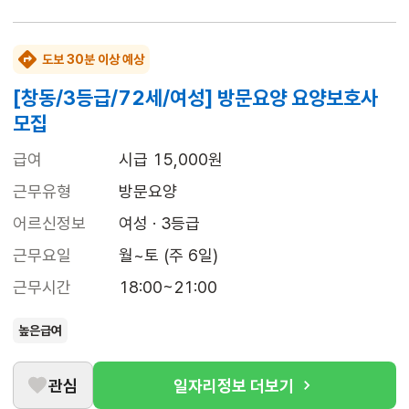
도보 30분 이상 예상
[창동/3등급/72세/여성] 방문요양 요양보호사
모집
급여
시급 15,000원
근무유형
방문요양
어르신정보
여성 · 3등급
근무요일
월~토 (주 6일)
근무시간
18:00~21:00
높은급여
관심
일자리정보 더보기