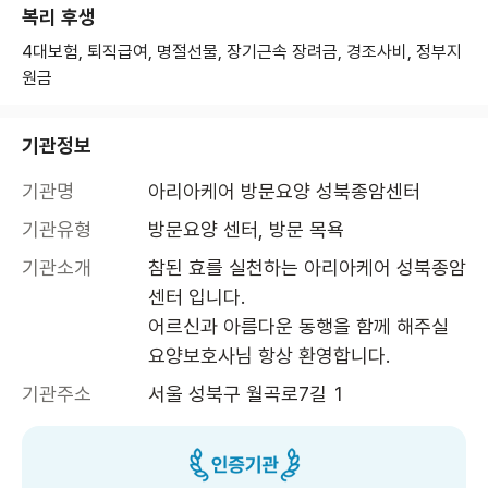
복리 후생
4대보험, 퇴직급여, 명절선물, 장기근속 장려금, 경조사비, 정부지
원금
기관정보
기관명
아리아케어 방문요양 성북종암센터 
기관유형
방문요양 센터, 방문 목욕
기관소개
참된 효를 실천하는 아리아케어 성북종암
센터 입니다.  

어르신과 아름다운 동행을 함께 해주실 
기관주소
서울 성북구 월곡로7길 1