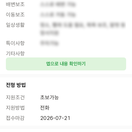
배변보조
스스로 배변 가능
이동보조
스스로 거동 가능
일상생활
청소, 빨래 도움 필요, 목욕 보조, 말벗 등 
정서지원
특이사항
주차가능
기타사항
앱으로 내용 확인하기
전형 방법
지원조건
초보가능
지원방법
전화
접수마감
2026-07-21