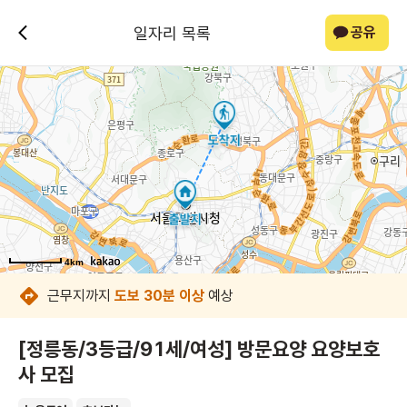
일자리 목록
공유
4km
4km
4km
4km
4km
4km
4km
근무지까지
도보 30분 이상
예상
[정릉동/3등급/91세/여성] 방문요양 요양보호
사 모집