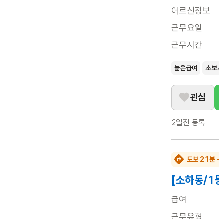
어르신정보
근무요일
근무시간
높은급여
초보
관심
2일전
등록
도보 21분 
[소하동/1
급여
근무유형