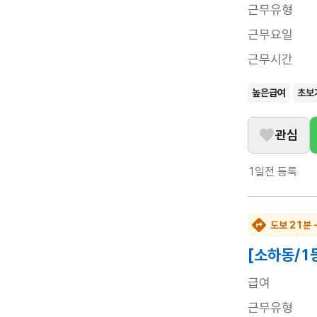
근무유형
근무요일
근무시간
높은급여
초보
관심
1일전
등록
도보 21분 
[소하동/1
급여
근무유형