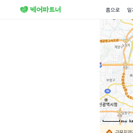
홈으로
일
4km
4km
4km
4km
4km
4km
4km
4km
근무지까