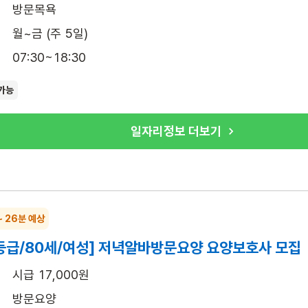
방문목욕
월~금 (주 5일)
07:30~18:30
가능
일자리정보 더보기
~ 26분 예상
등급/80세/여성] 저녁알바방문요양 요양보호사 모집
시급 17,000원
방문요양