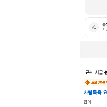
공
지
근처 시급 
도보 30분 
차량목욕 
급여