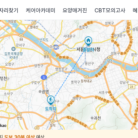
자리찾기
케어아카데미
요양매거진
CBT모의고사
혜
지
도보 30분 이상
예상