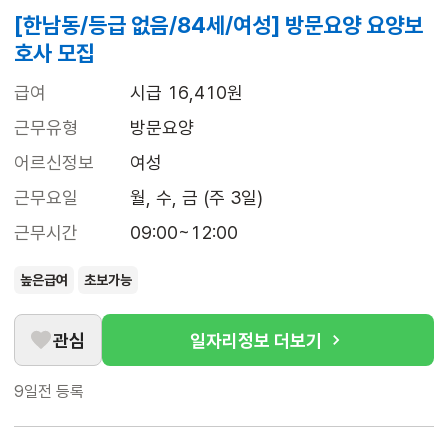
[한남동/등급 없음/84세/여성] 방문요양 요양보
호사 모집
급여
시급 16,410원
근무유형
방문요양
어르신정보
여성
근무요일
월, 수, 금 (주 3일)
근무시간
09:00~12:00
높은급여
초보가능
관심
일자리정보 더보기
9일전
등록