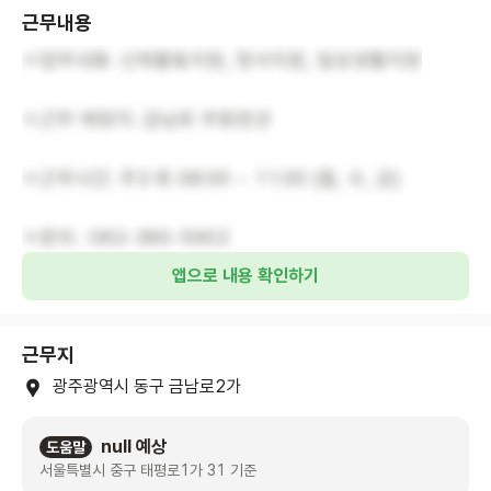
근무내용
ㅇ업무내용: 신체활동지원, 정서지원, 일상생활지원
ㅇ근무 예정지: 금남로 무등맨션
ㅇ근무시간: 주3 회 08:00 ~ 11:00 (월, 수, 금)
ㅇ문의 : 062-360-5902
앱으로 내용 확인하기
근무지
광주광역시 동구 금남로2가
null 예상
도움말
서울특별시 중구 태평로1가 31 기준