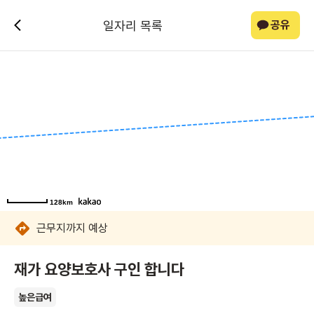
일자리 목록
공유
128km
128km
128km
128km
128km
128km
128km
128km
근무지까지
예상
재가 요양보호사 구인 합니다
높은급여