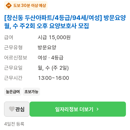
도보 30분 이상 예상
[창신동 두산아파트/4등급/94세/여성] 방문요양
월, 수 주2회 오후 요양보호사 모집
급여
시급 15,000원
근무유형
방문요양
어르신정보
여성 · 4등급
근무요일
월, 수 (주 2일)
근무시간
13:00~16:00
높은급여
초보가능
관심
일자리정보 더보기
4일전
등록