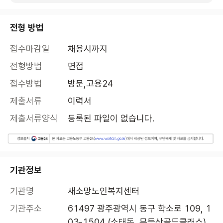
전형 방법
접수마감일
채용시까지
전형방법
면접
접수방법
방문,고용24
제출서류
이력서
제출서류양식
등록된 파일이 없습니다.
기관정보
기관명
새소망노인복지센터
기관주소
61497 광주광역시 동구 학소로 109, 1
03-1504 (소태동, 무등산골드클래스)