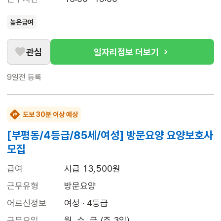
높은급여
관심
일자리정보 더보기
9일전
등록
도보 30분 이상 예상
[부평동/4등급/85세/여성] 방문요양 요양보호사
모집
급여
시급 13,500원
근무유형
방문요양
어르신정보
여성 · 4등급
근무요일
월, 수, 금 (주 3일)