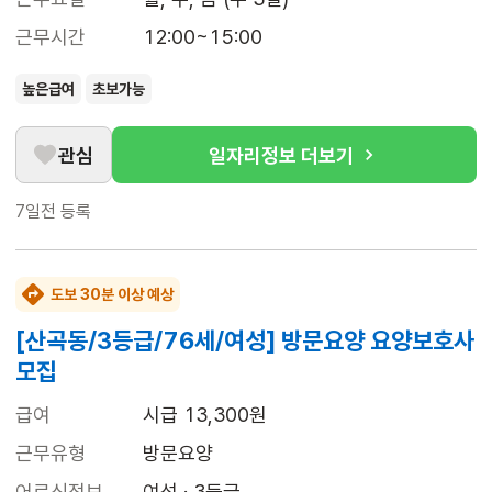
근무시간
12:00~15:00
높은급여
초보가능
관심
일자리정보 더보기
7일전
등록
도보 30분 이상 예상
[산곡동/3등급/76세/여성] 방문요양 요양보호사
모집
급여
시급 13,300원
근무유형
방문요양
어르신정보
여성 · 3등급