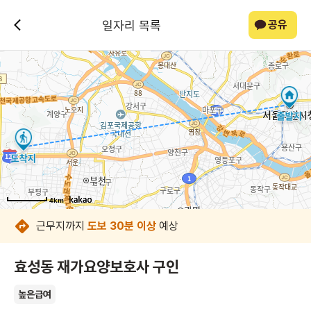
일자리 목록
공유
4km
4km
4km
4km
4km
4km
4km
4km
근무지까지
도보 30분 이상
예상
효성동 재가요양보호사 구인
높은급여