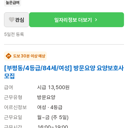
높은급여
관심
일자리정보 더보기
5일전
등록
도보 30분 이상 예상
[부평동/4등급/84세/여성] 방문요양 요양보호사
모집
급여
시급 13,500원
근무유형
방문요양
어르신정보
여성 · 4등급
근무요일
월~금 (주 5일)
근무시간
16:00~19:00