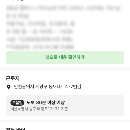
4등급 할머니 / 아드님과 거주 (서비스 시간에는 아드님
은 안 계심)
거동가능, 가사지원, 식사준비, 등
주 5일 월 ~ 금 10:00 ~ 13:00
시급: 13,000원(주휴수당 포함)
**지원문의 : 010-9136-5288
앱으로 내용 확인하기
근무지
인천광역시 계양구 봉오대로477번길
도보 30분 이상 예상
도움말
서울특별시 중구 태평로1가 31 기준