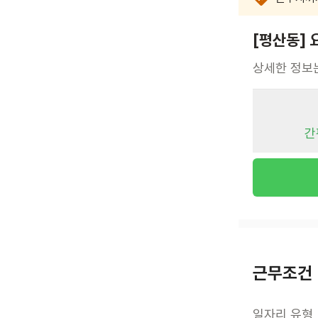
[평산동]
상세한 정보
간
근무조건
일자리 유형