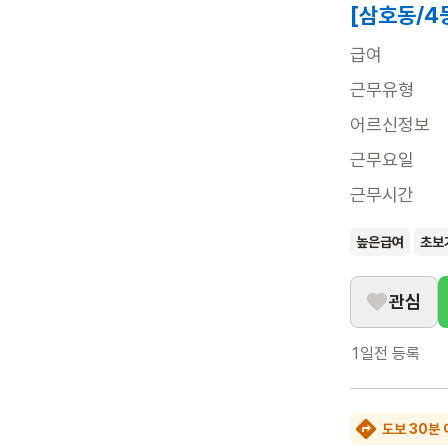
[삼호동/4
급여
근무유형
어르신정보
근무요일
근무시간
높은급여
초보
관심
1일전
등록
도보 30분 