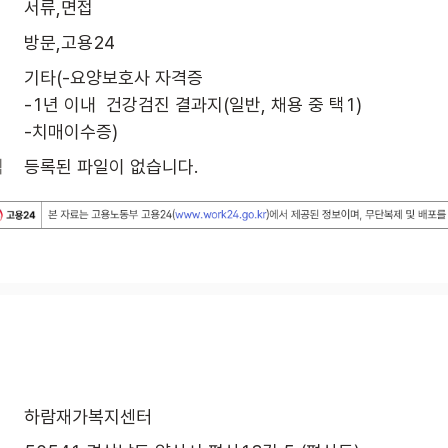
서류,면접
방문,고용24
기타(-요양보호사 자격증

-1년 이내  건강검진 결과지(일반, 채용 중 택1)

-치매이수증)
식
등록된 파일이 없습니다.
하람재가복지센터