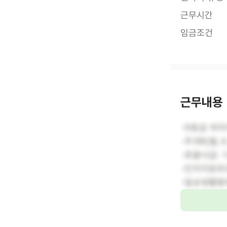
근무시간
임금조건
근무내용
-5등급 여
-주3회(월,수,
-포괄시급: 1
-인지지원프
-일상생활함