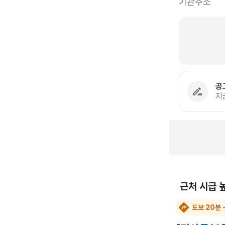
기관주소
공
지
근처 시급 
도보 20분 