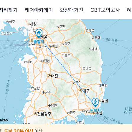
자리찾기
케어아카데미
요양매거진
CBT모의고사
혜
지
도보 30분 이상
예상