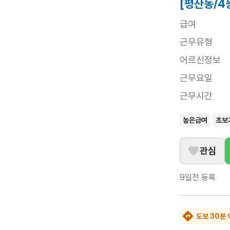
[평산동/4
급여
근무유형
어르신정보
근무요일
근무시간
높은급여
초보
관심
9일전
등록
도보 30분 