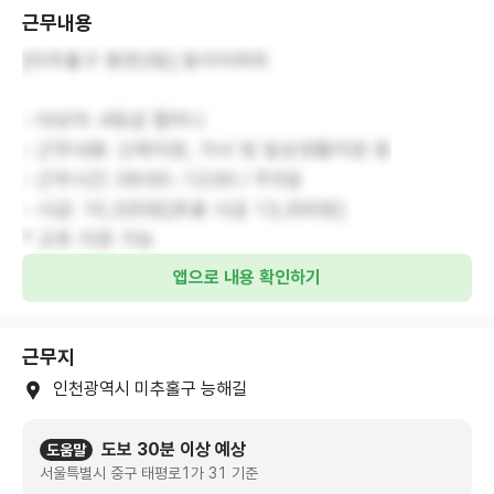
근무내용
[미추홀구 용현2동] 동아어파트
- 대상자: 4등급 할머니
- 근무내용: 신체지원, 가사 및 일상생활지원 등
- 근무시간: 09:00~12:00 / 주5일
- 시급: 10,320원[포괄 시급 13,200원]
* 교포 지원 가능
앱으로 내용 확인하기
근무지
인천광역시 미추홀구 능해길
도보 30분 이상 예상
도움말
서울특별시 중구 태평로1가 31 기준