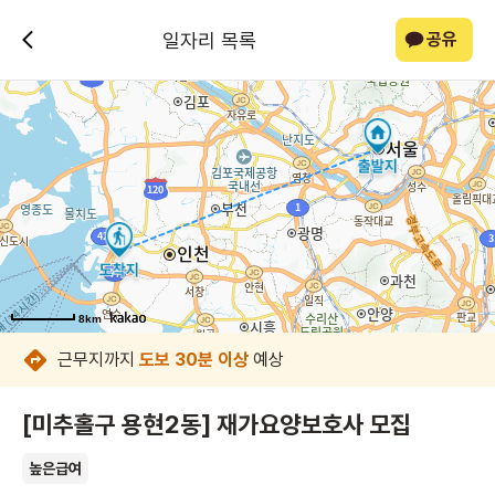
일자리 목록
공유
8km
8km
8km
8km
8km
8km
8km
8km
근무지까지
도보 30분 이상
예상
[미추홀구 용현2동] 재가요양보호사 모집
높은급여