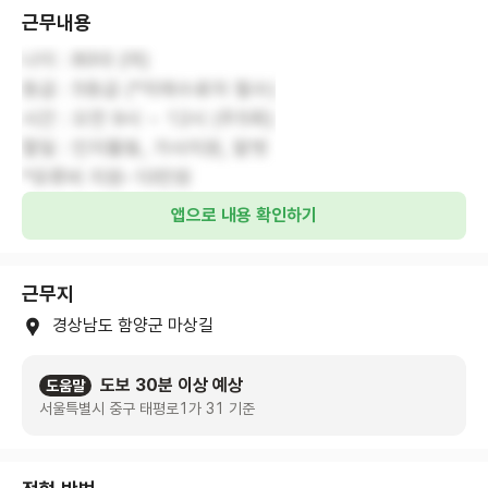
근무내용
나이 : 80대 (여)
등급 : 5등급 (*치매수료자 필수)
시간 : 오전 9시 ~ 12시 (주5회)
할일 : 인지활동, 가사지원, 말벗
*유류비 지원-10만원
앱으로 내용 확인하기
근무지
경상남도 함양군 마상길
도보 30분 이상 예상
도움말
서울특별시 중구 태평로1가 31 기준