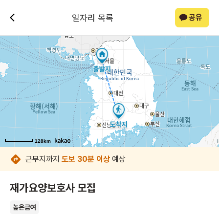
일자리 목록
공유
128km
128km
128km
128km
128km
128km
128km
근무지까지
도보 30분 이상
예상
재가요양보호사 모집
높은급여