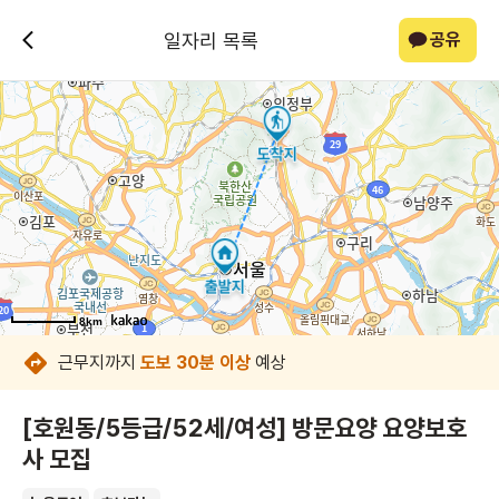
일자리 목록
공유
8km
8km
8km
8km
8km
8km
8km
8km
근무지까지
도보 30분 이상
예상
[호원동/5등급/52세/여성] 방문요양 요양보호
사 모집