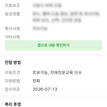
이동보조
이동시 부축 도움
일상생활
청소, 빨래 도움 필요, 말벗 등 정서지원, 
목욕 보조, 산책, 간단한 운동
특이사항
주차가능
기타사항
앱으로 내용 확인하기
전형 방법
지원조건
초보가능, 치매전문교육 이수
지원방법
전화
접수마감
2026-07-13
복리 후생