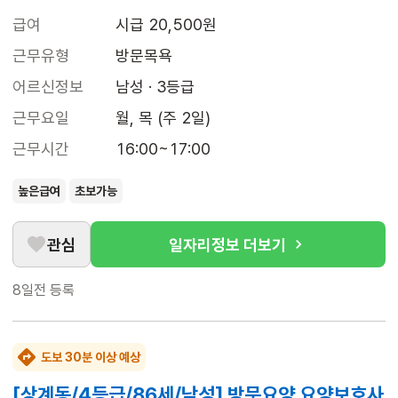
급여
시급 20,500원
근무유형
방문목욕
어르신정보
남성 · 3등급
근무요일
월, 목 (주 2일)
근무시간
16:00~17:00
높은급여
초보가능
관심
일자리정보 더보기
8일전
등록
도보 30분 이상 예상
[상계동/4등급/86세/남성] 방문요양 요양보호사