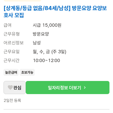
[상계동/등급 없음/84세/남성] 방문요양 요양보
호사 모집
급여
시급 15,000원
근무유형
방문요양
어르신정보
남성
근무요일
월, 수, 금 (주 3일)
근무시간
10:00~12:00
높은급여
초보가능
관심
일자리정보 더보기
2일전
등록