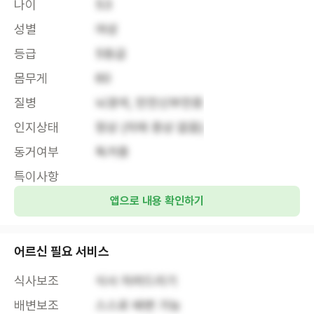
나이
53
성별
여성
등급
5등급
몸무게
60
질병
뇌경색, 만전신부전증
인지상태
정상 (치매 증상 없음)
동거여부
독거중
특이사항
앱으로 내용 확인하기
어르신 필요 서비스
식사보조
식사 차려드리기
배변보조
스스로 배변 가능