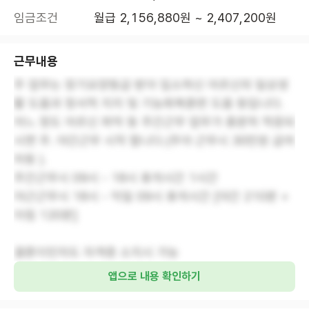
임금조건
월급 2,156,880원 ~ 2,407,200원
근무내용
주 업무는 장기요양등급 받아 입소하신 어르신의 일상생
활 도움과 정서적 지지 및 기능회복훈련 도움 등입니다.
어느 정도 어르신 파악 등 주간근무 업무가 충분히 적응되
시면 주. 야간근무 시작 합니다.(주야 근무시 30만원 급여
차등 ).
주간근무시 09시 - 18시 휴게시간 1시간
야근근무시 18시 - 익일 09시 휴게시간 [야간 210분 +
아침 120분]
결혼이민자도 자격증 소지시 가능
앱으로 내용 확인하기