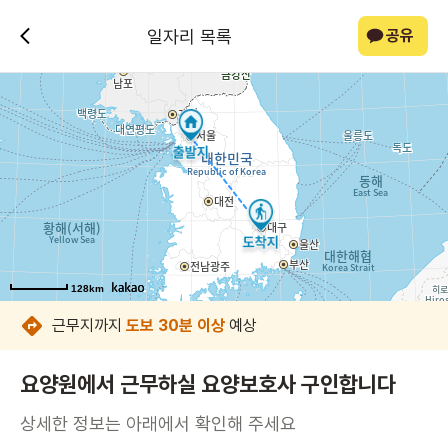
일자리 목록
공유
128km
128km
128km
128km
128km
128km
128km
128km
근무지까지
도보 30분 이상
예상
요양원에서 근무하실 요양보호사 구인합니다
상세한 정보는 아래에서 확인해 주세요