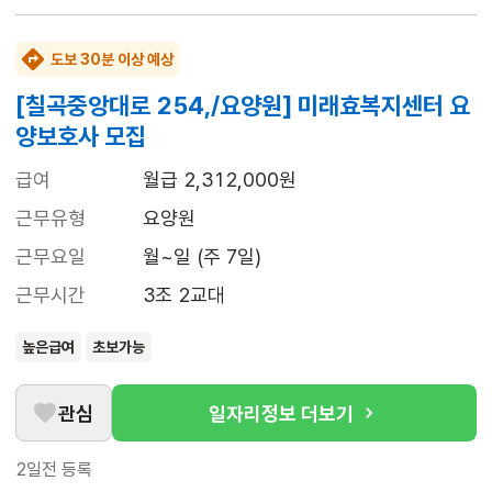
도보 30분 이상 예상
[칠곡중앙대로 254,/요양원] 미래효복지센터 요
양보호사 모집
급여
월급 2,312,000원
근무유형
요양원
근무요일
월~일 (주 7일)
근무시간
3조 2교대
높은급여
초보가능
관심
일자리정보 더보기
2일전
등록