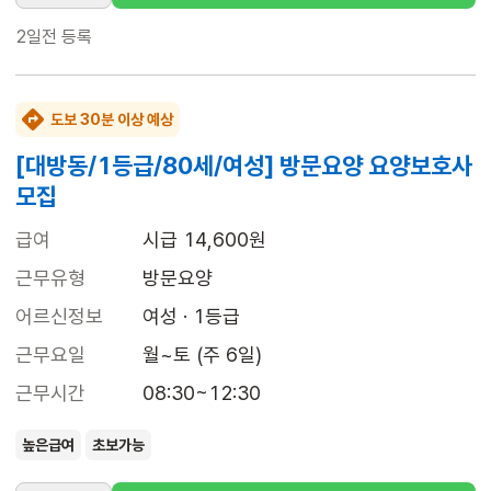
2일전
등록
도보 30분 이상 예상
[대방동/1등급/80세/여성] 방문요양 요양보호사
모집
급여
시급 14,600원
근무유형
방문요양
어르신정보
여성 · 1등급
근무요일
월~토 (주 6일)
근무시간
08:30~12:30
높은급여
초보가능