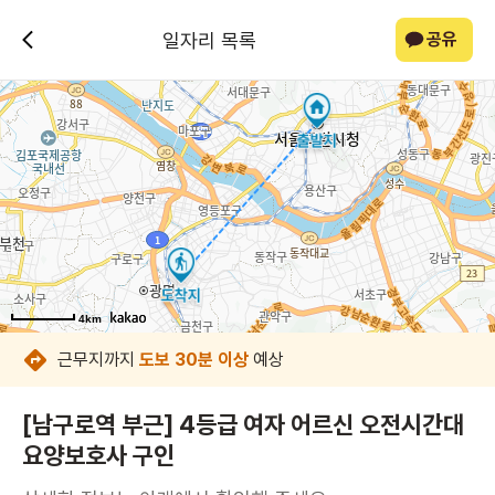
일자리 목록
공유
4km
4km
4km
4km
4km
4km
4km
4km
근무지까지
도보 30분 이상
예상
[남구로역 부근] 4등급 여자 어르신 오전시간대
요양보호사 구인