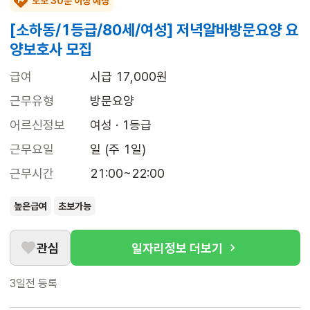
도보 30분 이상 예상
[소하동/1등급/80세/여성] 저녁알바방문요양 요
양보호사 모집
급여
시급 17,000원
근무유형
방문요양
어르신정보
여성 · 1등급
근무요일
일 (주 1일)
근무시간
21:00~22:00
높은급여
초보가능
관심
일자리정보 더보기
3일전
등록