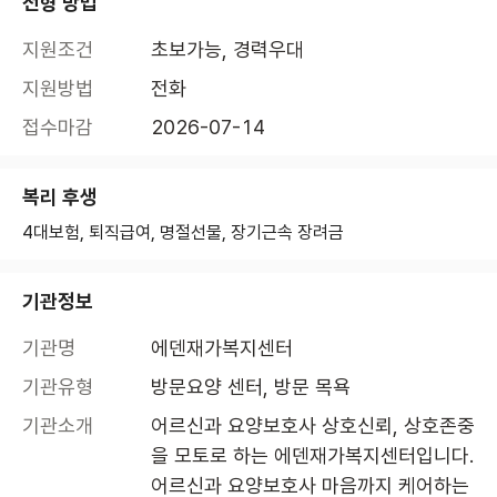
전형 방법
지원조건
초보가능, 경력우대
지원방법
전화
접수마감
2026-07-14
복리 후생
4대보험, 퇴직급여, 명절선물, 장기근속 장려금
기관정보
기관명
에덴재가복지센터 
기관유형
방문요양 센터, 방문 목욕
기관소개
어르신과 요양보호사 상호신뢰, 상호존중
을 모토로 하는 에덴재가복지센터입니다.

어르신과 요양보호사 마음까지 케어하는 