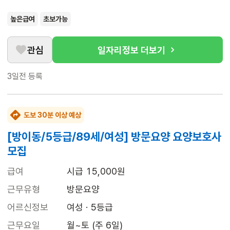
높은급여
초보가능
관심
일자리정보 더보기
3일전
등록
도보 30분 이상 예상
[방이동/5등급/89세/여성] 방문요양 요양보호사
모집
급여
시급 15,000원
근무유형
방문요양
어르신정보
여성 · 5등급
근무요일
월~토 (주 6일)