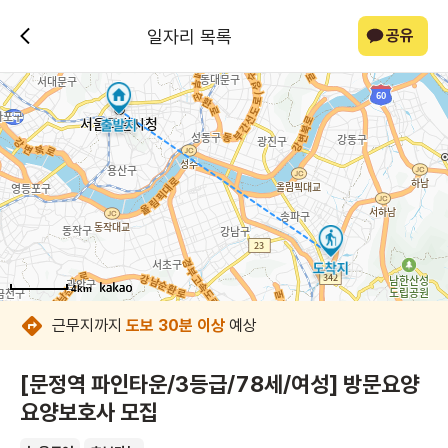
일자리 목록
공유
4km
4km
4km
4km
4km
4km
4km
4km
근무지까지
도보 30분 이상
예상
[문정역 파인타운/3등급/78세/여성] 방문요양
요양보호사 모집