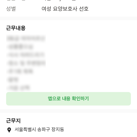
성별
여성 요양보호사 선호
근무내용
3등급 여자어르신
-성품좋으심
-식사 차려드리기
-청소 및 주변정리
-주1회 목욕
-말벗
-가끔 산책
앱으로 내용 확인하기
근무지
서울특별시 송파구 장지동