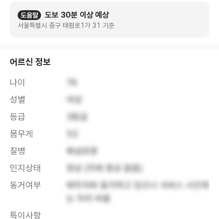
도보 30분 이상 예상
도움말
서울특별시 중구 태평로1가 31 기준
어르신 정보
나이
79
성별
여성
등급
3등급
몸무게
52
질병
폐섬유증 
인지상태
정상 (치매 증상 없음)
동거여부
배우자와 동거하고 있으나 서비스 시간에
는 자리 비움
특이사항