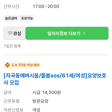
근무시간
17:00~20:00
높은급여
초보가능
관심
일자리정보 더보기
1일전
등록
도보 30분 이상 예상
[자곡동에버시움/돌봄sos/61세/여성]요양보호
사 모집
급여
시급 14,500원
근무유형
방문요양
어르신정보
여성