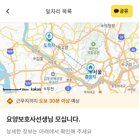
일자리 목록
공유
8km
8km
8km
8km
8km
8km
8km
8km
근무지까지
도보 30분 이상
예상
요양보호사선생님 모십니다.
상세한 정보는 아래에서 확인해 주세요