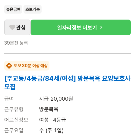
높은급여
초보가능
관심
일자리정보 더보기
39분전
등록
도보 30분 이상 예상
[주교동/4등급/84세/여성] 방문목욕 요양보호사
모집
급여
시급 20,000원
근무유형
방문목욕
어르신정보
여성 · 4등급
근무요일
수 (주 1일)