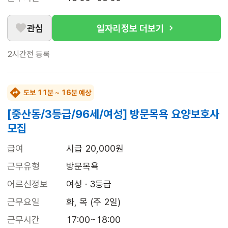
관심
일자리정보 더보기
2시간전
등록
도보 11분 ~ 16분 예상
[중산동/3등급/96세/여성] 방문목욕 요양보호사
모집
급여
시급 20,000원
근무유형
방문목욕
어르신정보
여성 · 3등급
근무요일
화, 목 (주 2일)
근무시간
17:00~18:00