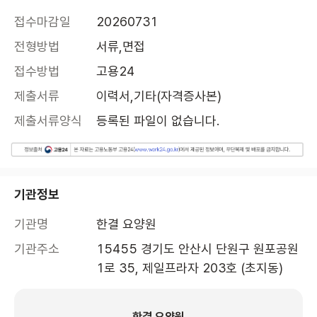
접수마감일
20260731
전형방법
서류,면접
접수방법
고용24
제출서류
이력서,기타(자격증사본)
제출서류양식
등록된 파일이 없습니다.
기관정보
기관명
한결 요양원
기관주소
15455 경기도 안산시 단원구 원포공원
1로 35, 제일프라자 203호 (초지동)
한결 요양원