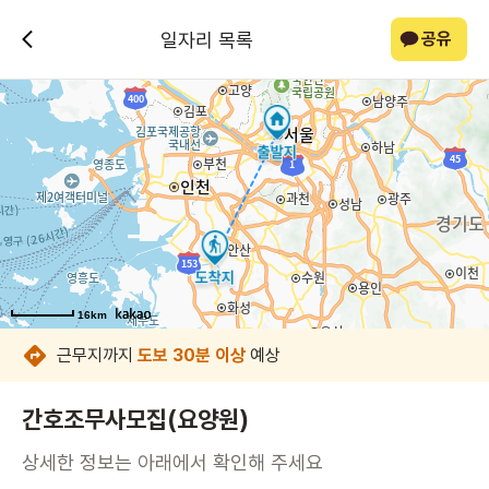
일자리 목록
공유
16km
16km
16km
16km
16km
16km
16km
16km
근무지까지
도보 30분 이상
예상
간호조무사모집(요양원)
상세한 정보는 아래에서 확인해 주세요