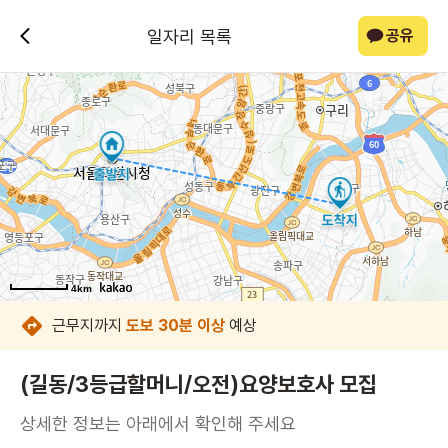
일자리 목록
공유
4km
4km
4km
4km
4km
4km
4km
4km
근무지까지
도보 30분 이상
예상
(길동/3등급할머니/오전)요양보호사 모집
상세한 정보는 아래에서 확인해 주세요