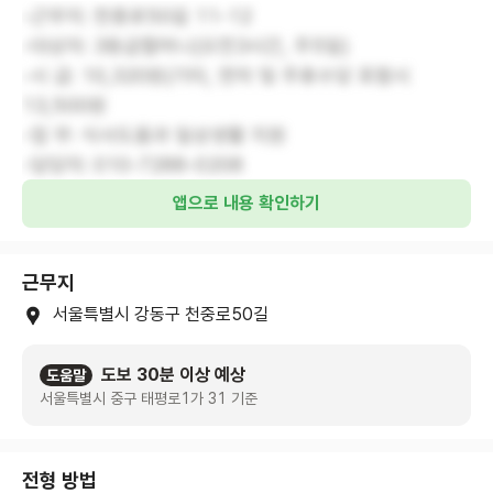
-근무지: 천중로50길 11-12
-대상자: 3등급할머니(오전3시간, 주5일)
-시 급: 10,320원(기타, 연차 및 주휴수당 포함시
13,500원
-업 무: 식사도움과 일상생활 지원
-담당자: 010-7288-0208
앱으로 내용 확인하기
근무지
서울특별시 강동구 천중로50길
도보 30분 이상 예상
도움말
서울특별시 중구 태평로1가 31 기준
전형 방법