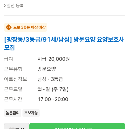
3일전
등록
도보 30분 이상 예상
[광장동/3등급/91세/남성] 방문요양 요양보호사
모집
급여
시급 20,000원
근무유형
방문요양
어르신정보
남성 · 3등급
근무요일
월~일 (주 7일)
근무시간
17:00~20:00
높은급여
초보가능