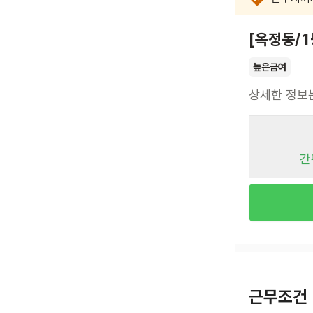
[옥정동/
높은급여
상세한 정보
간
근무조건