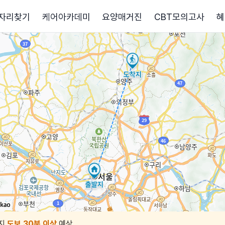
자리찾기
케어아카데미
요양매거진
CBT모의고사
혜
지
도보 30분 이상
예상