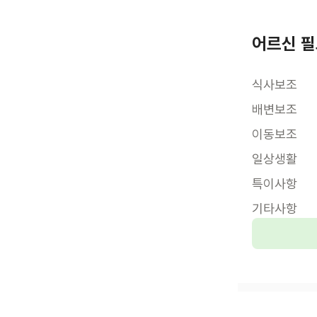
어르신 필
식사보조
배변보조
이동보조
일상생활
특이사항
기타사항