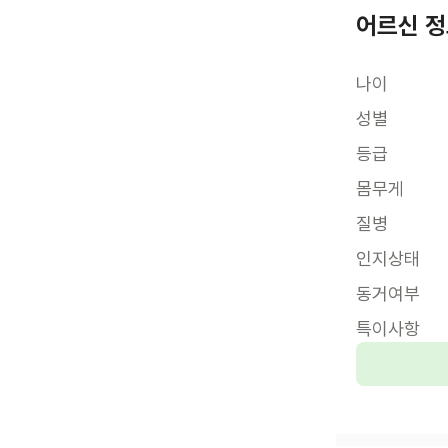
어르신 
나이
성별
등급
몸무게
질병
인지상태
동거여부
특이사항