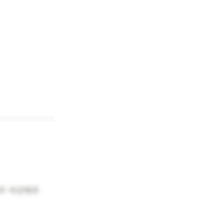
우 셕션해주