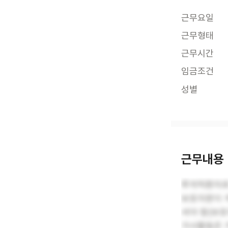
근무요일
근무형태
근무시간
임금조건
성별
근무내용
루게릭환자로
보호자분이 
셔야 함(보
가사활동은 