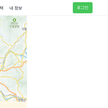
로그인
택
내 정보