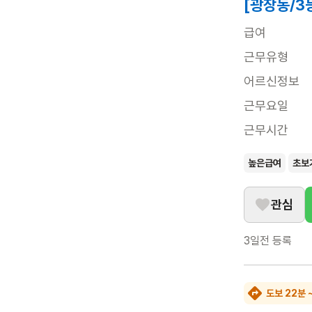
[광장동/3
급여
근무유형
어르신정보
근무요일
근무시간
높은급여
초보
관심
3일전
등록
도보 22분 