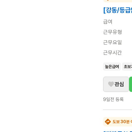
[강동/등급
급여
근무유형
근무요일
근무시간
높은급여
초보
관심
9일전
등록
도보 30분 