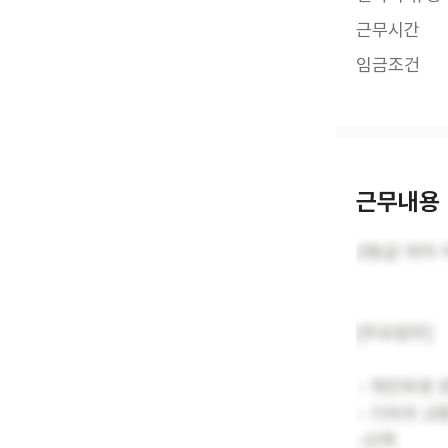
근무시간
임금조건
근무내용
2등급 여자
[주요업무]
- 개인위생 
- 기저귀 교
-산책