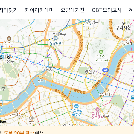
자리찾기
케어아카데미
요양매거진
CBT모의고사
혜
지
도보 30분 이상
예상