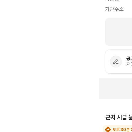
기관주소
공
지
근처 시급 
도보 30분 