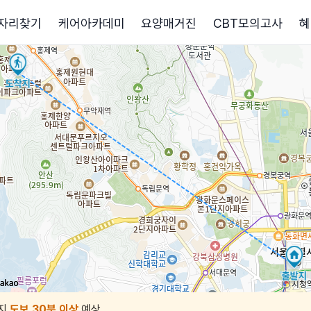
자리찾기
케어아카데미
요양매거진
CBT모의고사
혜
지
도보 30분 이상
예상