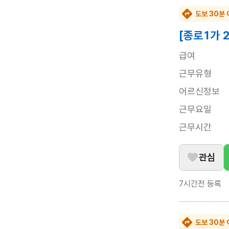
도보 30분 
[종로1가 
급여
근무유형
어르신정보
근무요일
근무시간
관심
7시간전
등록
도보 30분 