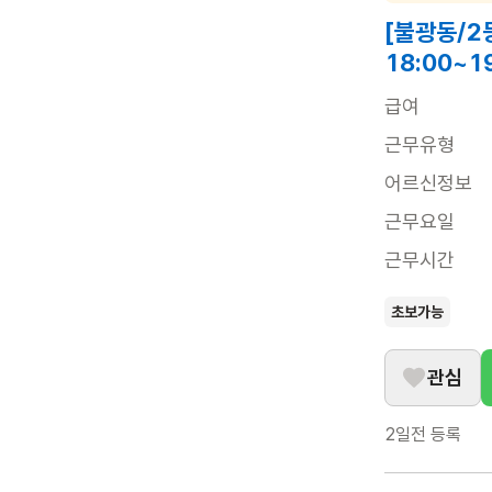
[불광동/2
18:00~1
급여
근무유형
어르신정보
근무요일
근무시간
초보가능
관심
2일전
등록