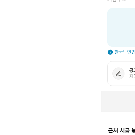
한국노인인
공
지
근처 시급 