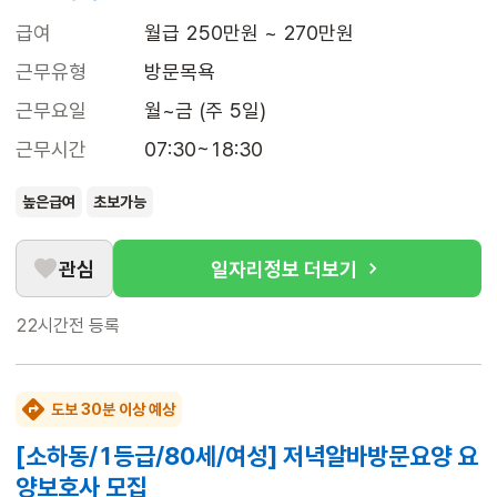
급여
월급 250만원 ~ 270만원
근무유형
방문목욕
근무요일
월~금 (주 5일)
근무시간
07:30~18:30
높은급여
초보가능
관심
일자리정보 더보기
22시간전
등록
도보 30분 이상 예상
[소하동/1등급/80세/여성] 저녁알바방문요양 요
양보호사 모집