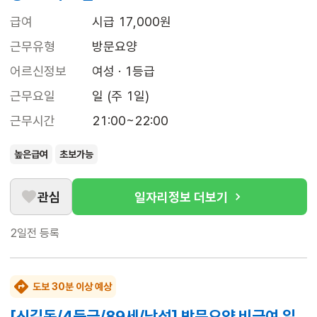
급여
시급 17,000원
근무유형
방문요양
어르신정보
여성 · 1등급
근무요일
일 (주 1일)
근무시간
21:00~22:00
높은급여
초보가능
관심
일자리정보 더보기
2일전
등록
도보 30분 이상 예상
[신길동/4등급/89세/남성] 방문요양 비급여 일