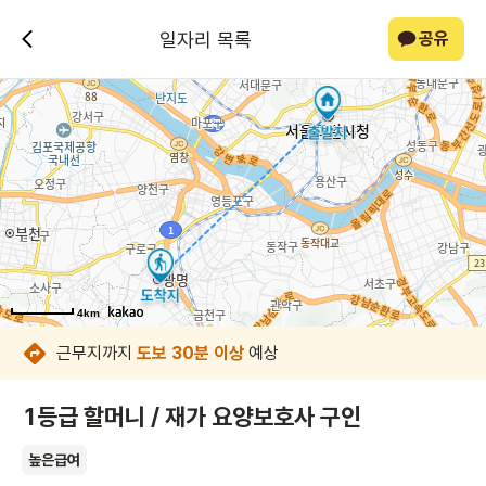
일자리 목록
공유
4km
4km
4km
4km
4km
4km
4km
4km
근무지까지
도보 30분 이상
예상
1등급 할머니 / 재가 요양보호사 구인
높은급여