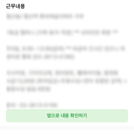
근무내용
철산동/ 철산역 롯데캐슬아파트 거주
1등급 할머니 (가족 동거-직장) ** 내국인만 희망 **
주5일, 9:30~13:30(급여) ** 비급여 긴시간 있으니 꼭
센터로 통화 (02-2613-0190)
식사지원, 기저귀교체, 정리정돈, 휄체어이동, 말벗등
시급13,00원 (최저임금+주휴수당+연차 포함된 금액) +
중증수당 일일 6천원
문의 : 02-2613-0190
앱으로 내용 확인하기