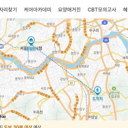
자리찾기
케어아카데미
요양매거진
CBT모의고사
혜
지
도보 30분 이상
예상