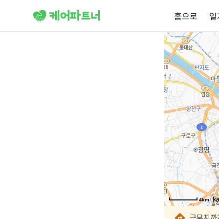
홈으로
일
4km
4km
4km
4km
4km
4km
4km
4km
근무지까