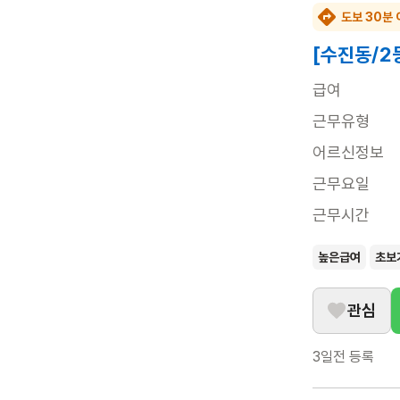
도보 30분 
[수진동/2
급여
근무유형
어르신정보
근무요일
근무시간
높은급여
초보
관심
3일전
등록