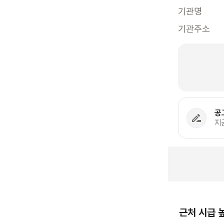
기관명
기관주소
공
지
근처 시급 