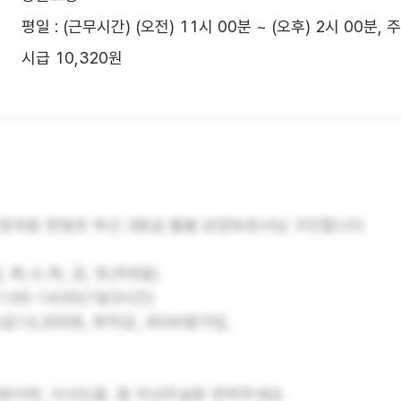
평일 : (근무시간) (오전) 11시 00분 ~ (오후) 2시 00분, 
시급 10,320원
 창곡동 한빛초 부근 3등급 돌봄 요양보호사님 구인합니다.
, 화,수,목, 금, 토(주6일)
1:00-14:00(1일3시간)
시급13,200원, 퇴직금, 4대보험가입,
원이며, 식사도움, 잘 지내주실분 연락주세요.