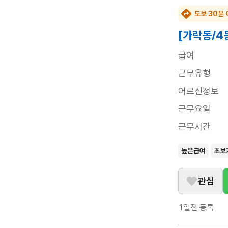
도보 30분 
[가락동/4
급여
근무유형
어르신정보
근무요일
근무시간
높은급여
초보
관심
1일전
등록