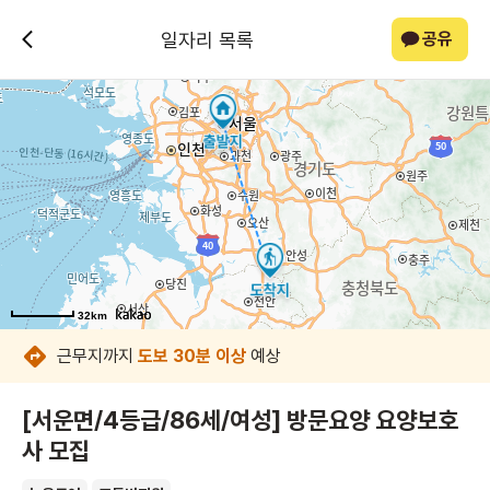
일자리 목록
공유
32km
32km
32km
32km
32km
32km
32km
32km
근무지까지
도보 30분 이상
예상
[서운면/4등급/86세/여성] 방문요양 요양보호
사 모집