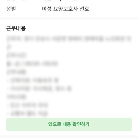
성별
여성 요양보호사 선호
근무내용
근무지: 경기 안성시 서운면 현매리 현매마을 노인회관 인
근
근무시간:
월~금 / 06:00~09:00
근무내용:
- 신체지원: 이동보조 등
- 가사지원: 식사제공, 청소 등
기타사항:
- 인근 거주자 우대
- 교통비 별도 지급
앱으로 내용 확인하기