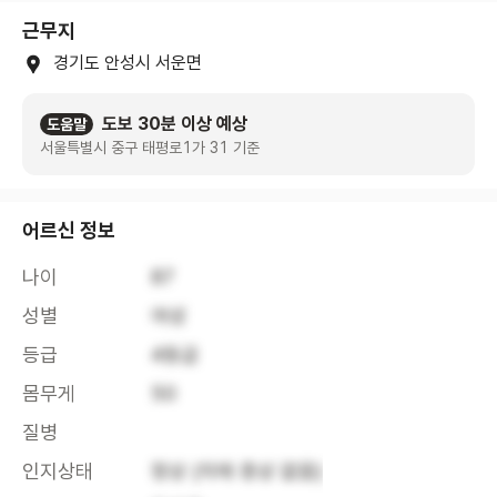
근무지
경기도 안성시 서운면
도보 30분 이상 예상
도움말
서울특별시 중구 태평로1가 31 기준
어르신 정보
나이
87
성별
여성
등급
4등급
몸무게
50
질병
인지상태
정상 (치매 증상 없음)